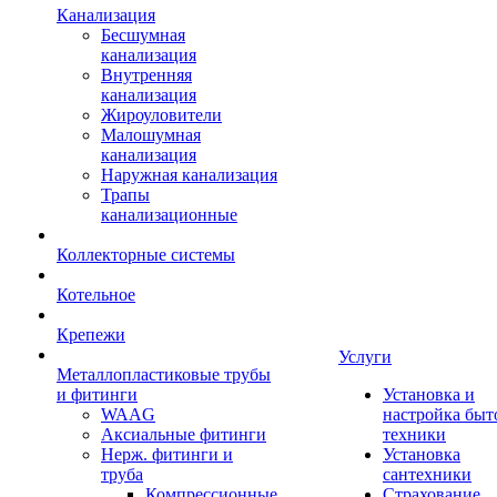
Канализация
Бесшумная
канализация
Внутренняя
канализация
Жироуловители
Малошумная
канализация
Наружная канализация
Трапы
канализационные
Коллекторные системы
Котельное
Крепежи
Услуги
Металлопластиковые трубы
и фитинги
Установка и
WAAG
настройка быт
Аксиальные фитинги
техники
Нерж. фитинги и
Установка
труба
сантехники
Компрессионные
Страхование