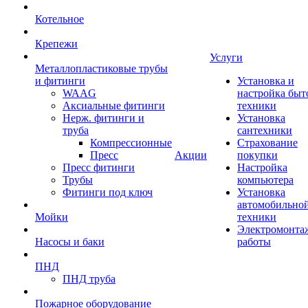
Котельное
Крепежи
Услуги
Металлопластиковые трубы
и фитинги
Установка и
WAAG
настройка быт
Аксиальные фитинги
техники
Нерж. фитинги и
Установка
труба
сантехники
Компрессионные
Страхование
Пресс
Акции
покупки
Пресс фитинги
Настройка
Трубы
компьютера
Фитинги под ключ
Установка
автомобильно
Мойки
техники
Электромонта
Насосы и баки
работы
ПНД
ПНД труба
Пожарное оборудование