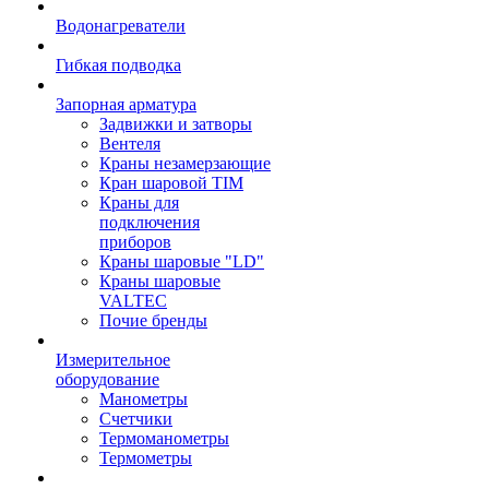
Водонагреватели
Гибкая подводка
Запорная арматура
Задвижки и затворы
Вентеля
Краны незамерзающие
Кран шаровой TIM
Краны для
подключения
приборов
Краны шаровые "LD"
Краны шаровые
VALTEC
Почие бренды
Измерительное
оборудование
Манометры
Счетчики
Термоманометры
Термометры