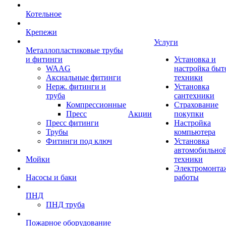
Котельное
Крепежи
Услуги
Металлопластиковые трубы
и фитинги
Установка и
WAAG
настройка быт
Аксиальные фитинги
техники
Нерж. фитинги и
Установка
труба
сантехники
Компрессионные
Страхование
Пресс
Акции
покупки
Пресс фитинги
Настройка
Трубы
компьютера
Фитинги под ключ
Установка
автомобильно
Мойки
техники
Электромонта
Насосы и баки
работы
ПНД
ПНД труба
Пожарное оборудование