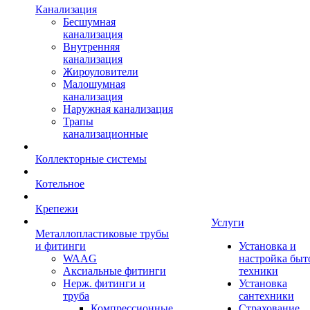
Канализация
Бесшумная
канализация
Внутренняя
канализация
Жироуловители
Малошумная
канализация
Наружная канализация
Трапы
канализационные
Коллекторные системы
Котельное
Крепежи
Услуги
Металлопластиковые трубы
и фитинги
Установка и
WAAG
настройка быт
Аксиальные фитинги
техники
Нерж. фитинги и
Установка
труба
сантехники
Компрессионные
Страхование