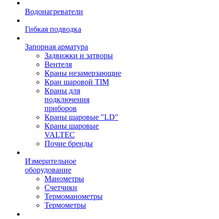
Водонагреватели
Гибкая подводка
Запорная арматура
Задвижки и затворы
Вентеля
Краны незамерзающие
Кран шаровой TIM
Краны для
подключения
приборов
Краны шаровые "LD"
Краны шаровые
VALTEC
Почие бренды
Измерительное
оборудование
Манометры
Счетчики
Термоманометры
Термометры