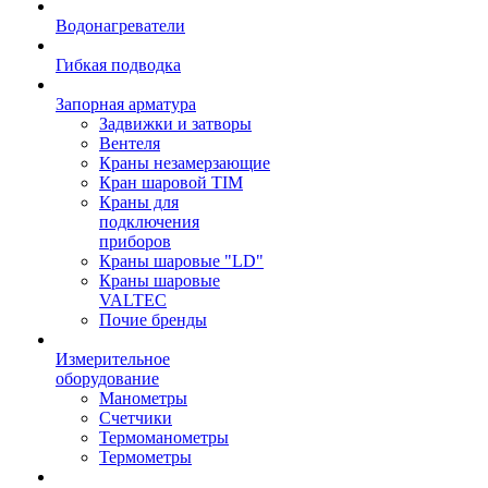
Водонагреватели
Гибкая подводка
Запорная арматура
Задвижки и затворы
Вентеля
Краны незамерзающие
Кран шаровой TIM
Краны для
подключения
приборов
Краны шаровые "LD"
Краны шаровые
VALTEC
Почие бренды
Измерительное
оборудование
Манометры
Счетчики
Термоманометры
Термометры