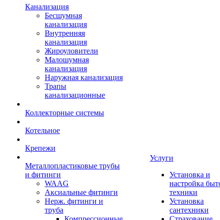
Канализация
Бесшумная
канализация
Внутренняя
канализация
Жироуловители
Малошумная
канализация
Наружная канализация
Трапы
канализационные
Коллекторные системы
Котельное
Крепежи
Услуги
Металлопластиковые трубы
и фитинги
Установка и
WAAG
настройка быт
Аксиальные фитинги
техники
Нерж. фитинги и
Установка
труба
сантехники
Компрессионные
Страхование