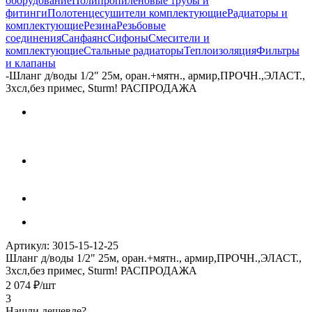
оборудование
Полипропиленовые трубы и
фитинги
Полотенцесушители комплектующие
Радиаторы и
комплектующие
Резина
Резьбовые
соединения
Санфаянс
Сифоны
Смесители и
комплектующие
Стальные радиаторы
Теплоизоляция
Фильтры
и клапаны
-
Шланг д/воды 1/2" 25м, оран.+мятн., армир,ПРОЧН.,ЭЛАСТ.,
3хсл,без примес, Sturm! РАСПРОДАЖА
Артикул:
3015-15-12-25
Шланг д/воды 1/2" 25м, оран.+мятн., армир,ПРОЧН.,ЭЛАСТ.,
3хсл,без примес, Sturm! РАСПРОДАЖА
2 074
₽
/шт
3
Нашли дешевле?