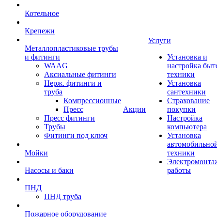
Котельное
Крепежи
Услуги
Металлопластиковые трубы
и фитинги
Установка и
WAAG
настройка быт
Аксиальные фитинги
техники
Нерж. фитинги и
Установка
труба
сантехники
Компрессионные
Страхование
Пресс
Акции
покупки
Пресс фитинги
Настройка
Трубы
компьютера
Фитинги под ключ
Установка
автомобильно
Мойки
техники
Электромонта
Насосы и баки
работы
ПНД
ПНД труба
Пожарное оборудование