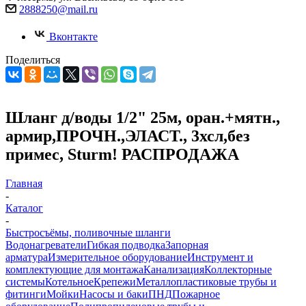
2888250@mail.ru
Вконтакте
Поделиться
Шланг д/воды 1/2" 25м, оран.+мятн.,
армир,ПРОЧН.,ЭЛАСТ., 3хсл,без
примес, Sturm! РАСПРОДАЖА
Главная
-
Каталог
-
Быстросъёмы, поливочные шланги
Водонагреватели
Гибкая подводка
Запорная
арматура
Измерительное оборудование
Инструмент и
комплектующие для монтажа
Канализация
Коллекторные
системы
Котельное
Крепежи
Металлопластиковые трубы и
фитинги
Мойки
Насосы и баки
ПНД
Пожарное