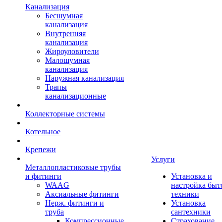
Канализация
Бесшумная
канализация
Внутренняя
канализация
Жироуловители
Малошумная
канализация
Наружная канализация
Трапы
канализационные
Коллекторные системы
Котельное
Крепежи
Услуги
Металлопластиковые трубы
и фитинги
Установка и
WAAG
настройка быт
Аксиальные фитинги
техники
Нерж. фитинги и
Установка
труба
сантехники
Компрессионные
Страхование