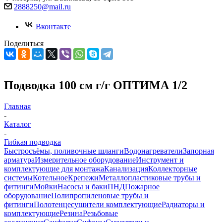
2888250@mail.ru
Вконтакте
Поделиться
Подводка 100 см г/г ОПТИМА 1/2
Главная
-
Каталог
-
Гибкая подводка
Быстросъёмы, поливочные шланги
Водонагреватели
Запорная
арматура
Измерительное оборудование
Инструмент и
комплектующие для монтажа
Канализация
Коллекторные
системы
Котельное
Крепежи
Металлопластиковые трубы и
фитинги
Мойки
Насосы и баки
ПНД
Пожарное
оборудование
Полипропиленовые трубы и
фитинги
Полотенцесушители комплектующие
Радиаторы и
комплектующие
Резина
Резьбовые