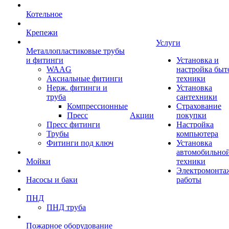
Котельное
Крепежи
Услуги
Металлопластиковые трубы
и фитинги
Установка и
WAAG
настройка быт
Аксиальные фитинги
техники
Нерж. фитинги и
Установка
труба
сантехники
Компрессионные
Страхование
Пресс
Акции
покупки
Пресс фитинги
Настройка
Трубы
компьютера
Фитинги под ключ
Установка
автомобильно
Мойки
техники
Электромонта
Насосы и баки
работы
ПНД
ПНД труба
Пожарное оборудование