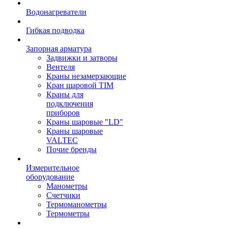
Водонагреватели
Гибкая подводка
Запорная арматура
Задвижки и затворы
Вентеля
Краны незамерзающие
Кран шаровой TIM
Краны для
подключения
приборов
Краны шаровые "LD"
Краны шаровые
VALTEC
Почие бренды
Измерительное
оборудование
Манометры
Счетчики
Термоманометры
Термометры