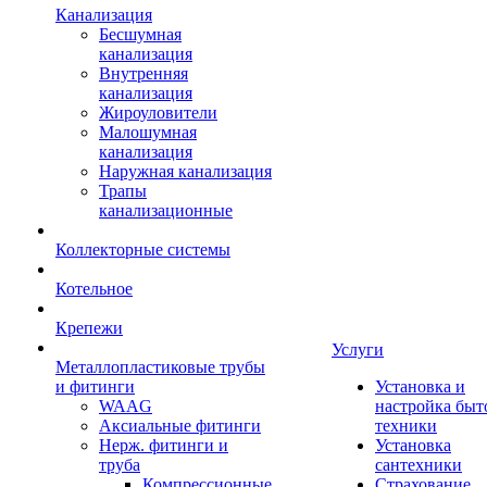
Канализация
Бесшумная
канализация
Внутренняя
канализация
Жироуловители
Малошумная
канализация
Наружная канализация
Трапы
канализационные
Коллекторные системы
Котельное
Крепежи
Услуги
Металлопластиковые трубы
и фитинги
Установка и
WAAG
настройка быт
Аксиальные фитинги
техники
Нерж. фитинги и
Установка
труба
сантехники
Компрессионные
Страхование