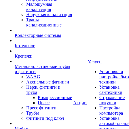
Малошумная
канализация
Наружная канализация
Трапы
канализационные
Коллекторные системы
Котельное
Крепежи
Услуги
Металлопластиковые трубы
и фитинги
Установка и
WAAG
настройка быт
Аксиальные фитинги
техники
Нерж. фитинги и
Установка
труба
сантехники
Компрессионные
Страхование
Пресс
Акции
покупки
Пресс фитинги
Настройка
Трубы
компьютера
Фитинги под ключ
Установка
автомобильно
Мойки
техники