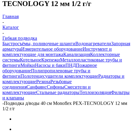
TECNOLOGY 12 мм 1/2 г/г
Главная
-
Каталог
-
Гибкая подводка
Быстросъёмы, поливочные шланги
Водонагреватели
Запорная
арматура
Измерительное оборудование
Инструмент и
комплектующие для монтажа
Канализация
Коллекторные
системы
Котельное
Крепежи
Металлопластиковые трубы и
фитинги
Мойки
Насосы и баки
ПНД
Пожарное
оборудование
Полипропиленовые трубы и
фитинги
Полотенцесушители комплектующие
Радиаторы и
комплектующие
Резина
Резьбовые
соединения
Санфаянс
Сифоны
Смесители и
комплектующие
Стальные радиаторы
Теплоизоляция
Фильтры
и клапаны
-
Подводка д/воды 40 см Monoflex PEX-TECNOLOGY 12 мм
1/2 г/г