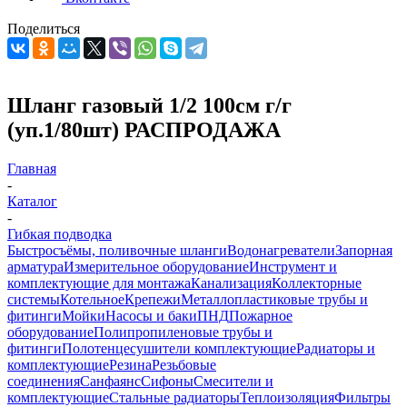
Поделиться
Шланг газовый 1/2 100см г/г
(уп.1/80шт) РАСПРОДАЖА
Главная
-
Каталог
-
Гибкая подводка
Быстросъёмы, поливочные шланги
Водонагреватели
Запорная
арматура
Измерительное оборудование
Инструмент и
комплектующие для монтажа
Канализация
Коллекторные
системы
Котельное
Крепежи
Металлопластиковые трубы и
фитинги
Мойки
Насосы и баки
ПНД
Пожарное
оборудование
Полипропиленовые трубы и
фитинги
Полотенцесушители комплектующие
Радиаторы и
комплектующие
Резина
Резьбовые
соединения
Санфаянс
Сифоны
Смесители и
комплектующие
Стальные радиаторы
Теплоизоляция
Фильтры