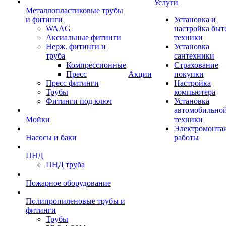
Услуги
Металлопластиковые трубы
и фитинги
Установка и
WAAG
настройка быт
Аксиальные фитинги
техники
Нерж. фитинги и
Установка
труба
сантехники
Компрессионные
Страхование
Пресс
Акции
покупки
Пресс фитинги
Настройка
Трубы
компьютера
Фитинги под ключ
Установка
автомобильно
Мойки
техники
Электромонта
Насосы и баки
работы
ПНД
ПНД труба
Пожарное оборудование
Полипропиленовые трубы и
фитинги
Трубы