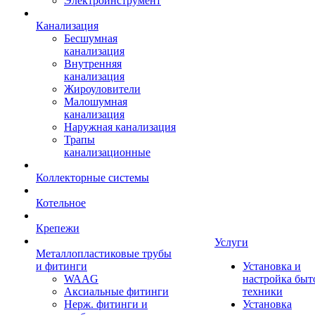
Электроинструмент
Канализация
Бесшумная
канализация
Внутренняя
канализация
Жироуловители
Малошумная
канализация
Наружная канализация
Трапы
канализационные
Коллекторные системы
Котельное
Крепежи
Услуги
Металлопластиковые трубы
и фитинги
Установка и
WAAG
настройка быт
Аксиальные фитинги
техники
Нерж. фитинги и
Установка