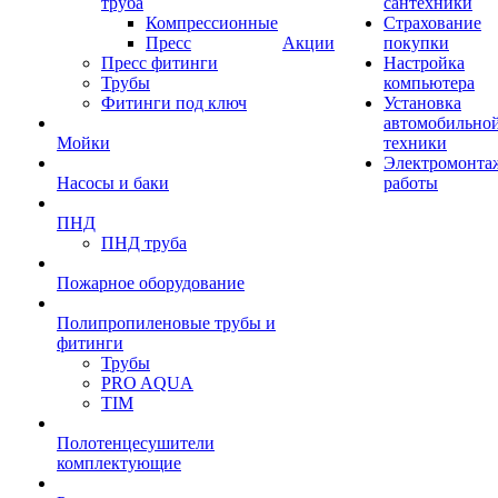
труба
сантехники
Компрессионные
Страхование
Пресс
Акции
покупки
Пресс фитинги
Настройка
Трубы
компьютера
Фитинги под ключ
Установка
автомобильно
Мойки
техники
Электромонта
Насосы и баки
работы
ПНД
ПНД труба
Пожарное оборудование
Полипропиленовые трубы и
фитинги
Трубы
PRO AQUA
TIM
Полотенцесушители
комплектующие