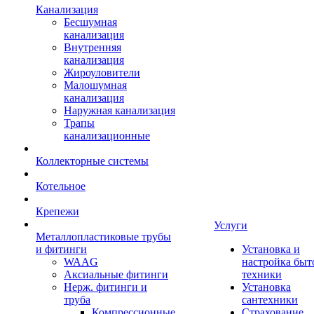
Канализация
Бесшумная
канализация
Внутренняя
канализация
Жироуловители
Малошумная
канализация
Наружная канализация
Трапы
канализационные
Коллекторные системы
Котельное
Крепежи
Услуги
Металлопластиковые трубы
и фитинги
Установка и
WAAG
настройка быт
Аксиальные фитинги
техники
Нерж. фитинги и
Установка
труба
сантехники
Компрессионные
Страхование