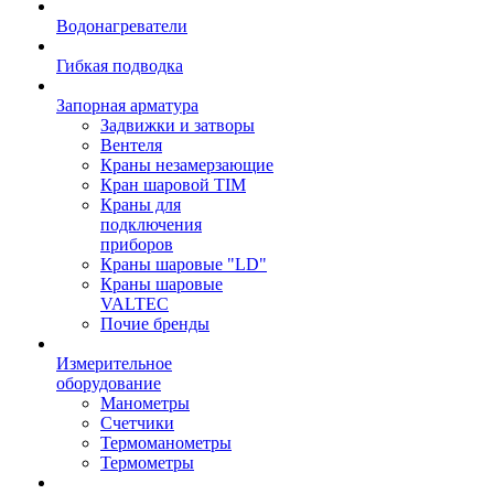
Водонагреватели
Гибкая подводка
Запорная арматура
Задвижки и затворы
Вентеля
Краны незамерзающие
Кран шаровой TIM
Краны для
подключения
приборов
Краны шаровые "LD"
Краны шаровые
VALTEC
Почие бренды
Измерительное
оборудование
Манометры
Счетчики
Термоманометры
Термометры