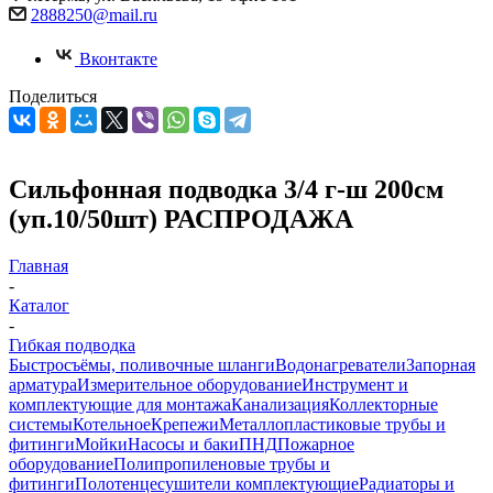
2888250@mail.ru
Вконтакте
Поделиться
Сильфонная подводка 3/4 г-ш 200см
(уп.10/50шт) РАСПРОДАЖА
Главная
-
Каталог
-
Гибкая подводка
Быстросъёмы, поливочные шланги
Водонагреватели
Запорная
арматура
Измерительное оборудование
Инструмент и
комплектующие для монтажа
Канализация
Коллекторные
системы
Котельное
Крепежи
Металлопластиковые трубы и
фитинги
Мойки
Насосы и баки
ПНД
Пожарное
оборудование
Полипропиленовые трубы и
фитинги
Полотенцесушители комплектующие
Радиаторы и