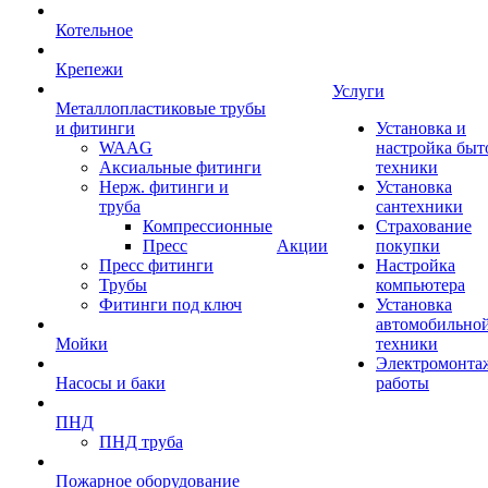
Котельное
Крепежи
Услуги
Металлопластиковые трубы
и фитинги
Установка и
WAAG
настройка быт
Аксиальные фитинги
техники
Нерж. фитинги и
Установка
труба
сантехники
Компрессионные
Страхование
Пресс
Акции
покупки
Пресс фитинги
Настройка
Трубы
компьютера
Фитинги под ключ
Установка
автомобильно
Мойки
техники
Электромонта
Насосы и баки
работы
ПНД
ПНД труба
Пожарное оборудование