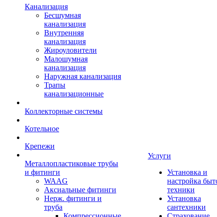
Канализация
Бесшумная
канализация
Внутренняя
канализация
Жироуловители
Малошумная
канализация
Наружная канализация
Трапы
канализационные
Коллекторные системы
Котельное
Крепежи
Услуги
Металлопластиковые трубы
и фитинги
Установка и
WAAG
настройка быт
Аксиальные фитинги
техники
Нерж. фитинги и
Установка
труба
сантехники
Компрессионные
Страхование