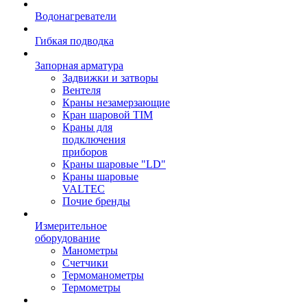
Водонагреватели
Гибкая подводка
Запорная арматура
Задвижки и затворы
Вентеля
Краны незамерзающие
Кран шаровой TIM
Краны для
подключения
приборов
Краны шаровые "LD"
Краны шаровые
VALTEC
Почие бренды
Измерительное
оборудование
Манометры
Счетчики
Термоманометры
Термометры