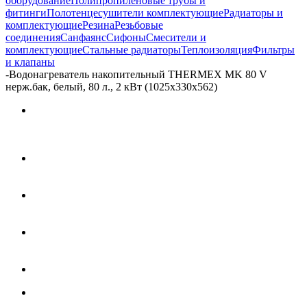
оборудование
Полипропиленовые трубы и
фитинги
Полотенцесушители комплектующие
Радиаторы и
комплектующие
Резина
Резьбовые
соединения
Санфаянс
Сифоны
Смесители и
комплектующие
Стальные радиаторы
Теплоизоляция
Фильтры
и клапаны
-
Водонагреватель накопительный THERMEX MK 80 V
нерж.бак, белый, 80 л., 2 кВт (1025х330х562)