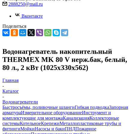
2888250@mail.ru
Вконтакте
Поделиться
Водонагреватель накопительный
THERMEX MK 80 V нерж.бак, белый,
80 л., 2 кВт (1025х330х562)
Главная
-
Каталог
-
Водонагреватели
Быстросъёмы, поливочные шланги
Гибкая подводка
Запорная
арматура
Измерительное оборудование
Инструмент и
комплектующие для монтажа
Канализация
Коллекторные
системы
Котельное
Крепежи
Металлопластиковые трубы и
фитинги
Мойки
Насосы и баки
ПНД
Пожарное