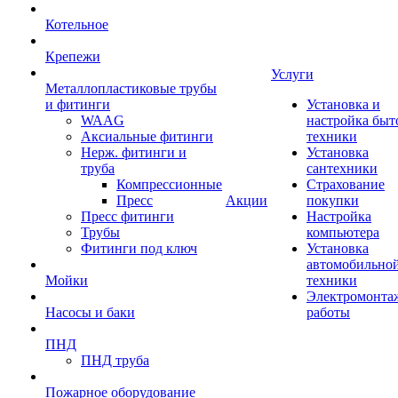
Котельное
Крепежи
Услуги
Металлопластиковые трубы
и фитинги
Установка и
WAAG
настройка быт
Аксиальные фитинги
техники
Нерж. фитинги и
Установка
труба
сантехники
Компрессионные
Страхование
Пресс
Акции
покупки
Пресс фитинги
Настройка
Трубы
компьютера
Фитинги под ключ
Установка
автомобильно
Мойки
техники
Электромонта
Насосы и баки
работы
ПНД
ПНД труба
Пожарное оборудование