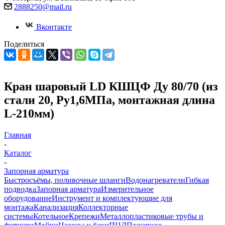
2888250@mail.ru
Вконтакте
Поделиться
Кран шаровый LD КШЦФ Ду 80/70 (из
стали 20, Ру1,6МПа, монтажная длина
L-210мм)
Главная
-
Каталог
-
Запорная арматура
Быстросъёмы, поливочные шланги
Водонагреватели
Гибкая
подводка
Запорная арматура
Измерительное
оборудование
Инструмент и комплектующие для
монтажа
Канализация
Коллекторные
системы
Котельное
Крепежи
Металлопластиковые трубы и