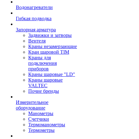
Водонагреватели
Гибкая подводка
Запорная арматура
Задвижки и затворы
Вентеля
Краны незамерзающие
Кран шаровой TIM
Краны для
подключения
приборов
Краны шаровые "LD"
Краны шаровые
VALTEC
Почие бренды
Измерительное
оборудование
Манометры
Счетчики
Термоманометры
Термометры