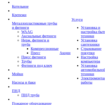
Котельное
Крепежи
Услуги
Металлопластиковые трубы
и фитинги
Установка и
WAAG
настройка быт
Аксиальные фитинги
техники
Нерж. фитинги и
Установка
труба
сантехники
Компрессионные
Страхование
Пресс
Акции
покупки
Пресс фитинги
Настройка
Трубы
компьютера
Фитинги под ключ
Установка
автомобильно
Мойки
техники
Электромонта
Насосы и баки
работы
ПНД
ПНД труба
Пожарное оборудование