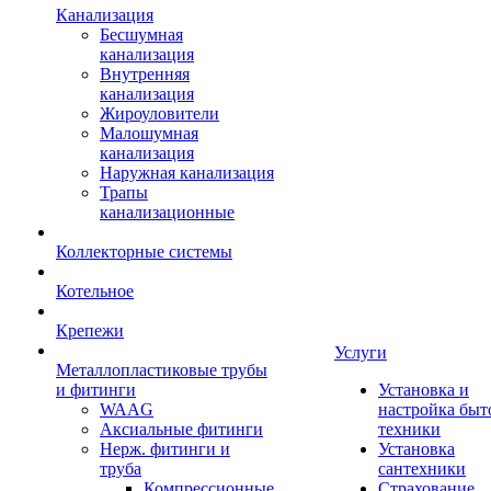
Канализация
Бесшумная
канализация
Внутренняя
канализация
Жироуловители
Малошумная
канализация
Наружная канализация
Трапы
канализационные
Коллекторные системы
Котельное
Крепежи
Услуги
Металлопластиковые трубы
и фитинги
Установка и
WAAG
настройка быт
Аксиальные фитинги
техники
Нерж. фитинги и
Установка
труба
сантехники
Компрессионные
Страхование