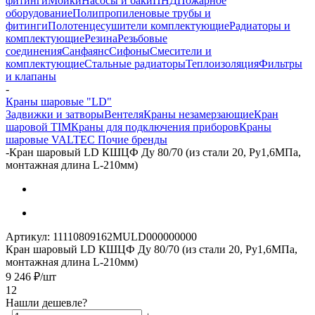
фитинги
Мойки
Насосы и баки
ПНД
Пожарное
оборудование
Полипропиленовые трубы и
фитинги
Полотенцесушители комплектующие
Радиаторы и
комплектующие
Резина
Резьбовые
соединения
Санфаянс
Сифоны
Смесители и
комплектующие
Стальные радиаторы
Теплоизоляция
Фильтры
и клапаны
-
Краны шаровые "LD"
Задвижки и затворы
Вентеля
Краны незамерзающие
Кран
шаровой TIM
Краны для подключения приборов
Краны
шаровые VALTEC
Почие бренды
-
Кран шаровый LD КШЦФ Ду 80/70 (из стали 20, Ру1,6МПа,
монтажная длина L-210мм)
Артикул:
11110809162MULD000000000
Кран шаровый LD КШЦФ Ду 80/70 (из стали 20, Ру1,6МПа,
монтажная длина L-210мм)
9 246
₽
/шт
12
Нашли дешевле?