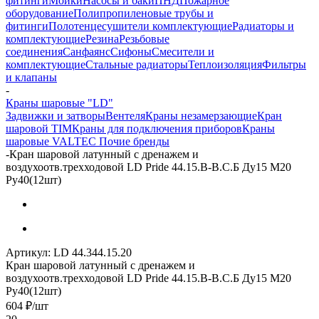
фитинги
Мойки
Насосы и баки
ПНД
Пожарное
оборудование
Полипропиленовые трубы и
фитинги
Полотенцесушители комплектующие
Радиаторы и
комплектующие
Резина
Резьбовые
соединения
Санфаянс
Сифоны
Смесители и
комплектующие
Стальные радиаторы
Теплоизоляция
Фильтры
и клапаны
-
Краны шаровые "LD"
Задвижки и затворы
Вентеля
Краны незамерзающие
Кран
шаровой TIM
Краны для подключения приборов
Краны
шаровые VALTEC
Почие бренды
-
Кран шаровой латунный с дренажем и
воздухоотв.трехходовой LD Pride 44.15.В-В.С.Б Ду15 М20
Ру40(12шт)
Артикул:
LD 44.344.15.20
Кран шаровой латунный с дренажем и
воздухоотв.трехходовой LD Pride 44.15.В-В.С.Б Ду15 М20
Ру40(12шт)
604
₽
/шт