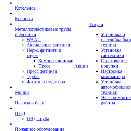
Котельное
Крепежи
Услуги
Металлопластиковые трубы
и фитинги
Установка и
WAAG
настройка быт
Аксиальные фитинги
техники
Нерж. фитинги и
Установка
труба
сантехники
Компрессионные
Страхование
Пресс
Акции
покупки
Пресс фитинги
Настройка
Трубы
компьютера
Фитинги под ключ
Установка
автомобильно
Мойки
техники
Электромонта
Насосы и баки
работы
ПНД
ПНД труба
Пожарное оборудование