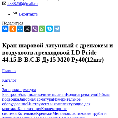
2888250@mail.ru
Вконтакте
Поделиться
Кран шаровой латунный с дренажем и
воздухоотв.трехходовой LD Pride
44.15.В-В.С.Б Ду15 М20 Ру40(12шт)
Главная
-
Каталог
-
Запорная арматура
Быстросъёмы, поливочные шланги
Водонагреватели
Гибкая
подводка
Запорная арматура
Измерительное
оборудование
Инструмент и комплектующие для
монтажа
Канализация
Коллекторные
системы
Котельное
Крепежи
Металлопластиковые трубы и