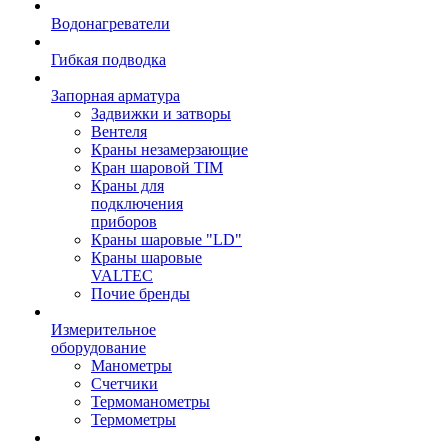
Водонагреватели
Гибкая подводка
Запорная арматура
Задвижки и затворы
Вентеля
Краны незамерзающие
Кран шаровой TIM
Краны для
подключения
приборов
Краны шаровые "LD"
Краны шаровые
VALTEC
Почие бренды
Измерительное
оборудование
Манометры
Счетчики
Термоманометры
Термометры