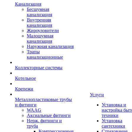
Канализация
Бесшумная
канализация
Внутренняя
канализация
Жироуловители
Малошумная
канализация
Наружная канализация
Трапы
канализационные
Коллекторные системы
Котельное
Крепежи
Услуги
Металлопластиковые трубы
и фитинги
Установка и
WAAG
настройка быт
Аксиальные фитинги
техники
Нерж. фитинги и
Установка
труба
сантехники
Компрессионные
Страхование