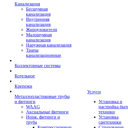
Канализация
Бесшумная
канализация
Внутренняя
канализация
Жироуловители
Малошумная
канализация
Наружная канализация
Трапы
канализационные
Коллекторные системы
Котельное
Крепежи
Услуги
Металлопластиковые трубы
и фитинги
Установка и
WAAG
настройка быт
Аксиальные фитинги
техники
Нерж. фитинги и
Установка
труба
сантехники
Компрессионные
Страхование