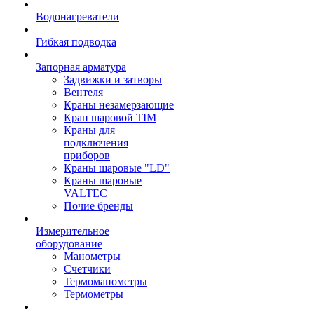
Водонагреватели
Гибкая подводка
Запорная арматура
Задвижки и затворы
Вентеля
Краны незамерзающие
Кран шаровой TIM
Краны для
подключения
приборов
Краны шаровые "LD"
Краны шаровые
VALTEC
Почие бренды
Измерительное
оборудование
Манометры
Счетчики
Термоманометры
Термометры