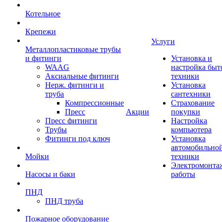
Котельное
Крепежи
Услуги
Металлопластиковые трубы
и фитинги
Установка и
WAAG
настройка быт
Аксиальные фитинги
техники
Нерж. фитинги и
Установка
труба
сантехники
Компрессионные
Страхование
Пресс
Акции
покупки
Пресс фитинги
Настройка
Трубы
компьютера
Фитинги под ключ
Установка
автомобильно
Мойки
техники
Электромонта
Насосы и баки
работы
ПНД
ПНД труба
Пожарное оборудование