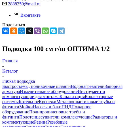
2888250@mail.ru
Вконтакте
Поделиться
Подводка 100 см г/ш ОПТИМА 1/2
Главная
-
Каталог
-
Гибкая подводка
Быстросъёмы, поливочные шланги
Водонагреватели
Запорная
арматура
Измерительное оборудование
Инструмент и
комплектующие для монтажа
Канализация
Коллекторные
системы
Котельное
Крепежи
Металлопластиковые трубы и
фитинги
Мойки
Насосы и баки
ПНД
Пожарное
оборудование
Полипропиленовые трубы и
фитинги
Полотенцесушители комплектующие
Радиаторы и
комплектующие
Резина
Резьбовые