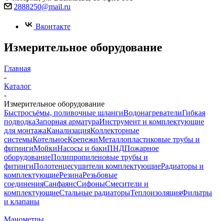
2888250@mail.ru
Вконтакте
Измерительное оборудование
Главная
-
Каталог
-
Измерительное оборудование
Быстросъёмы, поливочные шланги
Водонагреватели
Гибкая
подводка
Запорная арматура
Инструмент и комплектующие
для монтажа
Канализация
Коллекторные
системы
Котельное
Крепежи
Металлопластиковые трубы и
фитинги
Мойки
Насосы и баки
ПНД
Пожарное
оборудование
Полипропиленовые трубы и
фитинги
Полотенцесушители комплектующие
Радиаторы и
комплектующие
Резина
Резьбовые
соединения
Санфаянс
Сифоны
Смесители и
комплектующие
Стальные радиаторы
Теплоизоляция
Фильтры
и клапаны
Манометры