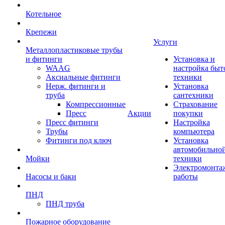
Котельное
Крепежи
Услуги
Металлопластиковые трубы
и фитинги
Установка и
WAAG
настройка быт
Аксиальные фитинги
техники
Нерж. фитинги и
Установка
труба
сантехники
Компрессионные
Страхование
Пресс
Акции
покупки
Пресс фитинги
Настройка
Трубы
компьютера
Фитинги под ключ
Установка
автомобильно
Мойки
техники
Электромонта
Насосы и баки
работы
ПНД
ПНД труба
Пожарное оборудование