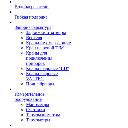
Водонагреватели
Гибкая подводка
Запорная арматура
Задвижки и затворы
Вентеля
Краны незамерзающие
Кран шаровой TIM
Краны для
подключения
приборов
Краны шаровые "LD"
Краны шаровые
VALTEC
Почие бренды
Измерительное
оборудование
Манометры
Счетчики
Термоманометры
Термометры