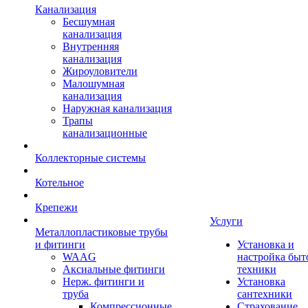
Канализация
Бесшумная
канализация
Внутренняя
канализация
Жироуловители
Малошумная
канализация
Наружная канализация
Трапы
канализационные
Коллекторные системы
Котельное
Крепежи
Услуги
Металлопластиковые трубы
и фитинги
Установка и
WAAG
настройка быт
Аксиальные фитинги
техники
Нерж. фитинги и
Установка
труба
сантехники
Компрессионные
Страхование