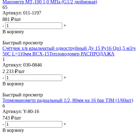
Манометр МТ-100 1,0 МПа (G1/2 дюймовая)
65
Артикул: 011-1197
881
₽
/шт
-
+
В корзину
Быстрый просмотр
Счётчик х/в крыльчатый одноструйный Ду 15 Ру16 Qn1,5 м3/ч
50С L=110мм ВСХ-15Тепловодомер РАСПРОДАЖА
1
Артикул: 030-0846
2 233
₽
/шт
-
+
В корзину
Быстрый просмотр
Термоманометр радиальный 1/2, 80мм на 16 бар TIM (1/60шт)
6
Артикул: Y-80-16
743
₽
/шт
-
+
В корзину