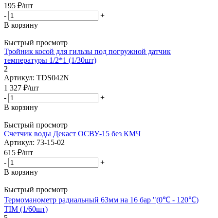
195
₽
/шт
-
+
В корзину
Быстрый просмотр
Тройник косой для гильзы под погружной датчик
температуры 1/2*1 (1/30шт)
2
Артикул: TDS042N
1 327
₽
/шт
-
+
В корзину
Быстрый просмотр
Счетчик воды Декаст ОСВУ-15 без КМЧ
Артикул: 73-15-02
615
₽
/шт
-
+
В корзину
Быстрый просмотр
Термоманометр радиальный 63мм на 16 бар "(0℃ - 120℃)
TIM (1/60шт)
5