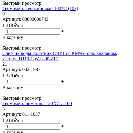
Быстрый просмотр
Термометр керосиновый 100*C (103)
9
Артикул: 00000000743
1 318
₽
/шт
-
+
В корзину
Быстрый просмотр
Счетчик воды Золотник СВУ15 с КМЧ и обр. клапаном,
Итэлма D110-1-W-L-00-ZLT
21
Артикул: 032-1987
1 379
₽
/шт
-
+
В корзину
Быстрый просмотр
Термометр биметалл 120°C L=100
3
Артикул: 011-1037
1 214
₽
/шт
-
+
В корзину