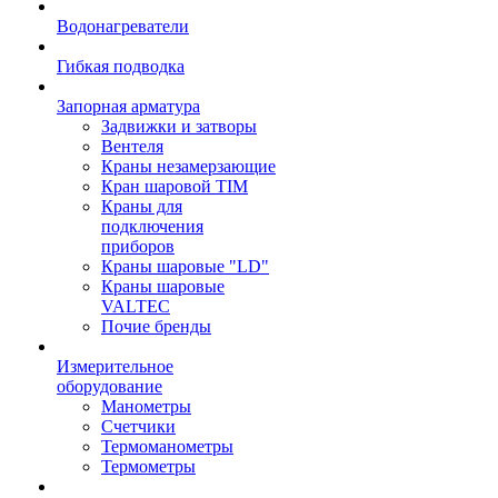
Водонагреватели
Гибкая подводка
Запорная арматура
Задвижки и затворы
Вентеля
Краны незамерзающие
Кран шаровой TIM
Краны для
подключения
приборов
Краны шаровые "LD"
Краны шаровые
VALTEC
Почие бренды
Измерительное
оборудование
Манометры
Счетчики
Термоманометры
Термометры