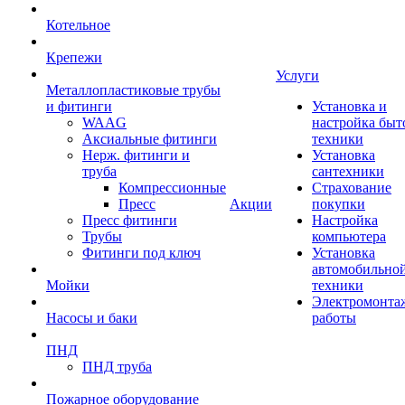
Котельное
Крепежи
Услуги
Металлопластиковые трубы
и фитинги
Установка и
WAAG
настройка быт
Аксиальные фитинги
техники
Нерж. фитинги и
Установка
труба
сантехники
Компрессионные
Страхование
Пресс
Акции
покупки
Пресс фитинги
Настройка
Трубы
компьютера
Фитинги под ключ
Установка
автомобильно
Мойки
техники
Электромонта
Насосы и баки
работы
ПНД
ПНД труба
Пожарное оборудование