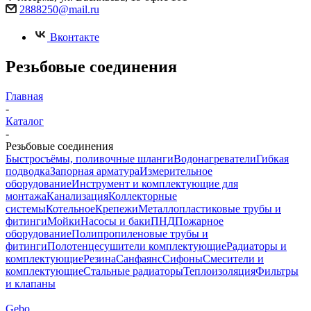
2888250@mail.ru
Вконтакте
Резьбовые соединения
Главная
-
Каталог
-
Резьбовые соединения
Быстросъёмы, поливочные шланги
Водонагреватели
Гибкая
подводка
Запорная арматура
Измерительное
оборудование
Инструмент и комплектующие для
монтажа
Канализация
Коллекторные
системы
Котельное
Крепежи
Металлопластиковые трубы и
фитинги
Мойки
Насосы и баки
ПНД
Пожарное
оборудование
Полипропиленовые трубы и
фитинги
Полотенцесушители комплектующие
Радиаторы и
комплектующие
Резина
Санфаянс
Сифоны
Смесители и
комплектующие
Стальные радиаторы
Теплоизоляция
Фильтры
и клапаны
Gebo