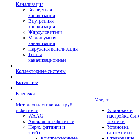
Канализация
Бесшумная
канализация
Внутренняя
канализация
Жироуловители
Малошумная
канализация
Наружная канализация
Трапы
канализационные
Коллекторные системы
Котельное
Крепежи
Услуги
Металлопластиковые трубы
и фитинги
Установка и
WAAG
настройка быт
Аксиальные фитинги
техники
Нерж. фитинги и
Установка
труба
сантехники
Компрессионные
Страхование