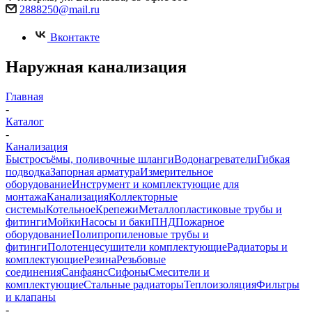
2888250@mail.ru
Вконтакте
Наружная канализация
Главная
-
Каталог
-
Канализация
Быстросъёмы, поливочные шланги
Водонагреватели
Гибкая
подводка
Запорная арматура
Измерительное
оборудование
Инструмент и комплектующие для
монтажа
Канализация
Коллекторные
системы
Котельное
Крепежи
Металлопластиковые трубы и
фитинги
Мойки
Насосы и баки
ПНД
Пожарное
оборудование
Полипропиленовые трубы и
фитинги
Полотенцесушители комплектующие
Радиаторы и
комплектующие
Резина
Резьбовые
соединения
Санфаянс
Сифоны
Смесители и
комплектующие
Стальные радиаторы
Теплоизоляция
Фильтры
и клапаны
-