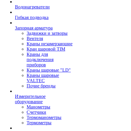
Водонагреватели
Гибкая подводка
Запорная арматура
Задвижки и затворы
Вентеля
Краны незамерзающие
Кран шаровой TIM
Краны для
подключения
приборов
Краны шаровые "LD"
Краны шаровые
VALTEC
Почие бренды
Измерительное
оборудование
Манометры
Счетчики
Термоманометры
Термометры