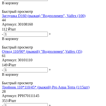
В корзину
Быстрый просмотр
Заглушка D160 (рыжая) "Водполимер", Valfex (100)
44
Артикул: 30108160
112
₽
/шт
-
+
В корзину
Быстрый просмотр
Отвод 110/90* (рыжий) "Водполимер",Valfex (35)
61
Артикул: 30101110
149
₽
/шт
-
+
В корзину
Быстрый просмотр
Тройник 110*110/45* (рыжий) Pro Aqua Terra (1/15шт)
28
Артикул: PPH70111145
353
₽
/шт
-
+