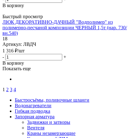
В корзину
Быстрый просмотр
ЛЮК ДЕКОРАТИВНО-ДАЧНЫЙ "Водполимер" из
полимерно-песчаной композиции ЧЕРНЫЙ 1,5т (нар. 730/
вн.540)
18
Артикул: ЛВДЧ
1 316
₽
/шт
-
+
В корзину
Показать еще
1
2
3
4
Быстросъёмы, поливочные шланги
Водонагреватели
Гибкая подводка
Запорная арматура
Задвижки и затворы
Вентеля
Краны незамерзающие