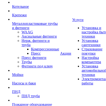
Котельное
Крепежи
Услуги
Металлопластиковые трубы
и фитинги
Установка и
WAAG
настройка быт
Аксиальные фитинги
техники
Нерж. фитинги и
Установка
труба
сантехники
Компрессионные
Страхование
Пресс
Акции
покупки
Пресс фитинги
Настройка
Трубы
компьютера
Фитинги под ключ
Установка
автомобильно
Мойки
техники
Электромонта
Насосы и баки
работы
ПНД
ПНД труба
Пожарное оборудование