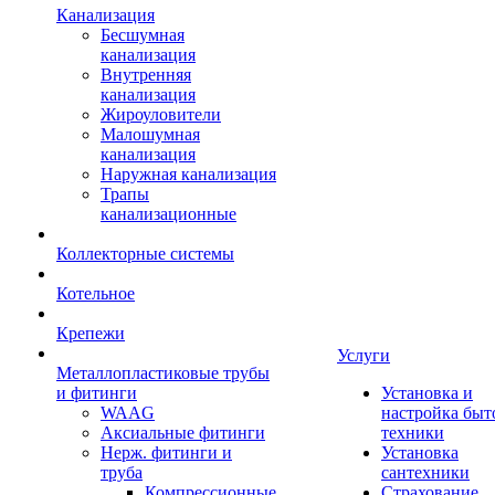
Канализация
Бесшумная
канализация
Внутренняя
канализация
Жироуловители
Малошумная
канализация
Наружная канализация
Трапы
канализационные
Коллекторные системы
Котельное
Крепежи
Услуги
Металлопластиковые трубы
и фитинги
Установка и
WAAG
настройка быт
Аксиальные фитинги
техники
Нерж. фитинги и
Установка
труба
сантехники
Компрессионные
Страхование