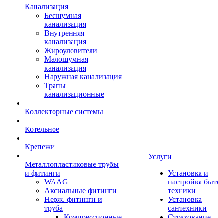
Канализация
Бесшумная
канализация
Внутренняя
канализация
Жироуловители
Малошумная
канализация
Наружная канализация
Трапы
канализационные
Коллекторные системы
Котельное
Крепежи
Услуги
Металлопластиковые трубы
и фитинги
Установка и
WAAG
настройка быт
Аксиальные фитинги
техники
Нерж. фитинги и
Установка
труба
сантехники
Компрессионные
Страхование