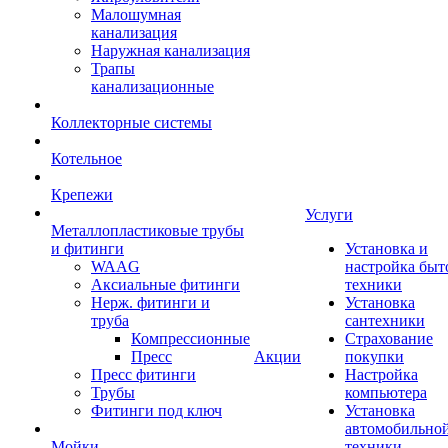
Малошумная
канализация
Наружная канализация
Трапы
канализационные
Коллекторные системы
Котельное
Крепежи
Услуги
Металлопластиковые трубы
и фитинги
Установка и
WAAG
настройка быт
Аксиальные фитинги
техники
Нерж. фитинги и
Установка
труба
сантехники
Компрессионные
Страхование
Пресс
Акции
покупки
Пресс фитинги
Настройка
Трубы
компьютера
Фитинги под ключ
Установка
автомобильно
Мойки
техники