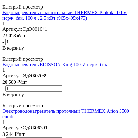
Быстрый просмотр
Водонагреватель накопительный THERMEX Praktik 100 V
нерж. бак, 100 л., 2.5 кВт (965х495х475)
1
Артикул: ЭдЭ001641
23 053
₽
/шт
-
+
В корзину
Быстрый просмотр
Водонагреватель EDISSON King 100 V нерж. бак
1
Артикул: ЭдЭБ02089
28 580
₽
/шт
-
+
В корзину
Быстрый просмотр
Электроводонагреватель проточный THERMEX Arion 3500
combi
1
Артикул: ЭдЭБ06391
3 244
₽
/шт