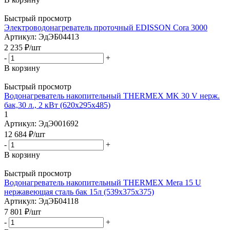
Быстрый просмотр
Электроводонагреватель проточный EDISSON Cora 3000
Артикул: ЭдЭБ04413
2 235
₽
/шт
-
+
В корзину
Быстрый просмотр
Водонагреватель накопительный THERMEX MK 30 V нерж.
бак,30 л., 2 кВт (620х295х485)
1
Артикул: ЭдЭ001692
12 684
₽
/шт
-
+
В корзину
Быстрый просмотр
Водонагреватель накопительный THERMEX Mera 15 U
нержавеющая сталь бак 15л (539х375х375)
Артикул: ЭдЭБ04118
7 801
₽
/шт
-
+