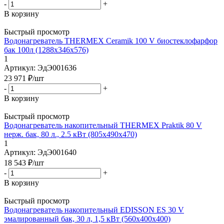
-
+
В корзину
Быстрый просмотр
Водонагреватель THERMEX Ceramik 100 V биостеклофарфор
бак 100л (1288х346х576)
1
Артикул: ЭдЭ001636
23 971
₽
/шт
-
+
В корзину
Быстрый просмотр
Водонагреватель накопительный THERMEX Praktik 80 V
нерж. бак, 80 л., 2.5 кВт (805х490х470)
1
Артикул: ЭдЭ001640
18 543
₽
/шт
-
+
В корзину
Быстрый просмотр
Водонагреватель накопительный EDISSON ES 30 V
эмалированный бак, 30 л, 1,5 кВт (560х400х400)