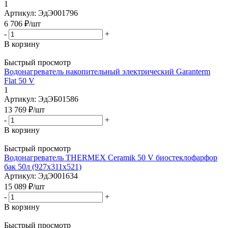
1
Артикул: ЭдЭ001796
6 706
₽
/шт
-
+
В корзину
Быстрый просмотр
Водонагреватель накопительный электрический Garanterm
Flat 50 V
1
Артикул: ЭдЭБ01586
13 769
₽
/шт
-
+
В корзину
Быстрый просмотр
Водонагреватель THERMEX Ceramik 50 V биостеклофарфор
бак 50л (927х311х521)
Артикул: ЭдЭ001634
15 089
₽
/шт
-
+
В корзину
Быстрый просмотр