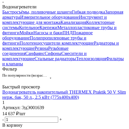
-
Водонагреватели
Быстросъёмы, поливочные шланги
Гибкая подводка
Запорная
арматура
Измерительное оборудование
Инструмент и
комплектующие для монтажа
Канализация
Коллекторные
системы
Котельное
Крепежи
Металлопластиковые трубы и
фитинги
Мойки
Насосы и баки
ПНД
Пожарное
оборудование
Полипропиленовые трубы и
фитинги
Полотенцесушители комплектующие
Радиаторы и
комплектующие
Резина
Резьбовые
соединения
Санфаянс
Сифоны
Смесители и
комплектующие
Стальные радиаторы
Теплоизоляция
Фильтры
и клапаны
Фильтр
По популярности (возрастание)
Быстрый просмотр
Водонагреватель накопительный THERMEX Praktik 50 V Slim
нерж. бак, 50 л., 2.5 кВт (775х400х400)
1
Артикул: ЭдЭ001639
14 637
₽
/шт
-
+
В корзину