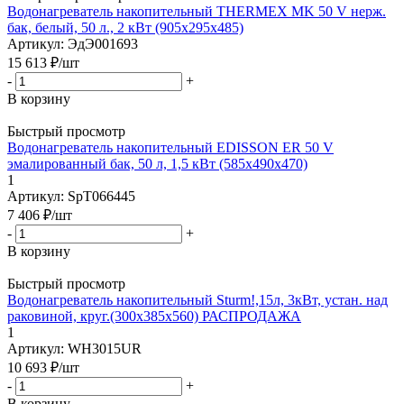
Водонагреватель накопительный THERMEX MK 50 V нерж.
бак, белый, 50 л., 2 кВт (905х295х485)
Артикул: ЭдЭ001693
15 613
₽
/шт
-
+
В корзину
Быстрый просмотр
Водонагреватель накопительный EDISSON ER 50 V
эмалированный бак, 50 л, 1,5 кВт (585х490x470)
1
Артикул: SpT066445
7 406
₽
/шт
-
+
В корзину
Быстрый просмотр
Водонагреватель накопительный Sturm!,15л, 3кВт, устан. над
раковиной, круг.(300х385х560) РАСПРОДАЖА
1
Артикул: WH3015UR
10 693
₽
/шт
-
+
В корзину