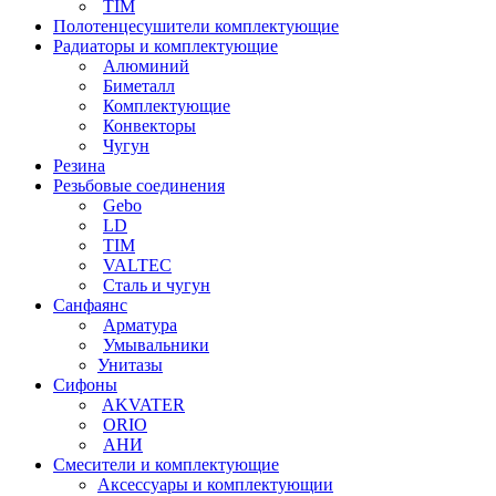
TIM
Полотенцесушители комплектующие
Радиаторы и комплектующие
Алюминий
Биметалл
Комплектующие
Конвекторы
Чугун
Резина
Резьбовые соединения
Gebo
LD
TIM
VALTEC
Сталь и чугун
Санфаянс
Арматура
Умывальники
Унитазы
Сифоны
AKVATER
ORIO
АНИ
Смесители и комплектующие
Аксессуары и комплектующии