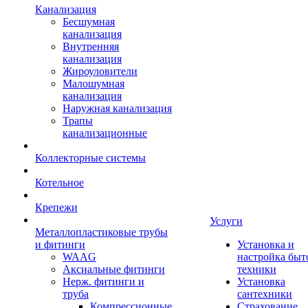
Канализация
Бесшумная
канализация
Внутренняя
канализация
Жироуловители
Малошумная
канализация
Наружная канализация
Трапы
канализационные
Коллекторные системы
Котельное
Крепежи
Услуги
Металлопластиковые трубы
и фитинги
Установка и
WAAG
настройка быт
Аксиальные фитинги
техники
Нерж. фитинги и
Установка
труба
сантехники
Компрессионные
Страхование