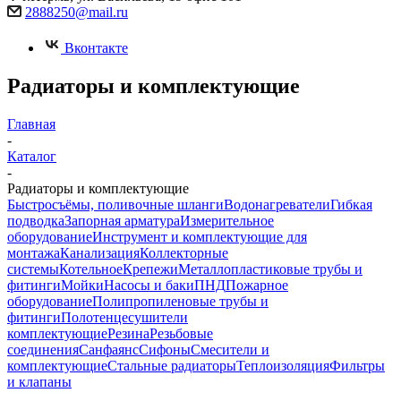
2888250@mail.ru
Вконтакте
Радиаторы и комплектующие
Главная
-
Каталог
-
Радиаторы и комплектующие
Быстросъёмы, поливочные шланги
Водонагреватели
Гибкая
подводка
Запорная арматура
Измерительное
оборудование
Инструмент и комплектующие для
монтажа
Канализация
Коллекторные
системы
Котельное
Крепежи
Металлопластиковые трубы и
фитинги
Мойки
Насосы и баки
ПНД
Пожарное
оборудование
Полипропиленовые трубы и
фитинги
Полотенцесушители
комплектующие
Резина
Резьбовые
соединения
Санфаянс
Сифоны
Смесители и
комплектующие
Стальные радиаторы
Теплоизоляция
Фильтры
и клапаны