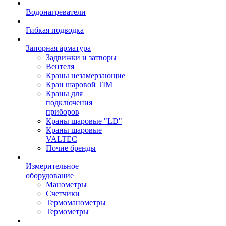
Водонагреватели
Гибкая подводка
Запорная арматура
Задвижки и затворы
Вентеля
Краны незамерзающие
Кран шаровой TIM
Краны для
подключения
приборов
Краны шаровые "LD"
Краны шаровые
VALTEC
Почие бренды
Измерительное
оборудование
Манометры
Счетчики
Термоманометры
Термометры