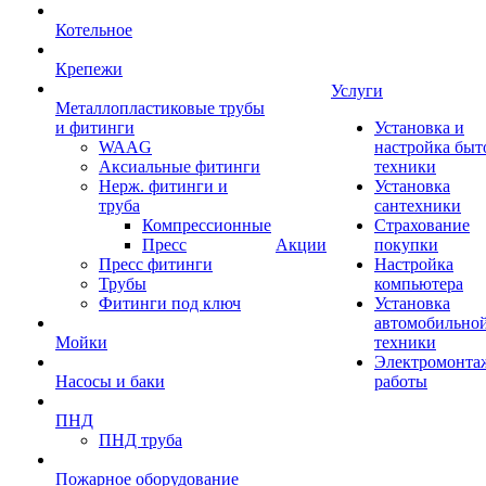
Котельное
Крепежи
Услуги
Металлопластиковые трубы
и фитинги
Установка и
WAAG
настройка быт
Аксиальные фитинги
техники
Нерж. фитинги и
Установка
труба
сантехники
Компрессионные
Страхование
Пресс
Акции
покупки
Пресс фитинги
Настройка
Трубы
компьютера
Фитинги под ключ
Установка
автомобильно
Мойки
техники
Электромонта
Насосы и баки
работы
ПНД
ПНД труба
Пожарное оборудование