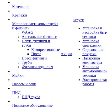
Котельное
Крепежи
Услуги
Металлопластиковые трубы
и фитинги
Установка и
WAAG
настройка быт
Аксиальные фитинги
техники
Нерж. фитинги и
Установка
труба
сантехники
Компрессионные
Страхование
Пресс
Акции
покупки
Пресс фитинги
Настройка
Трубы
компьютера
Фитинги под ключ
Установка
автомобильно
Мойки
техники
Электромонта
Насосы и баки
работы
ПНД
ПНД труба
Пожарное оборудование