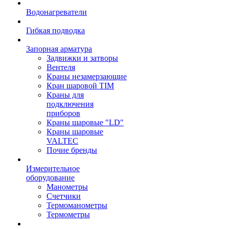
Водонагреватели
Гибкая подводка
Запорная арматура
Задвижки и затворы
Вентеля
Краны незамерзающие
Кран шаровой TIM
Краны для
подключения
приборов
Краны шаровые "LD"
Краны шаровые
VALTEC
Почие бренды
Измерительное
оборудование
Манометры
Счетчики
Термоманометры
Термометры