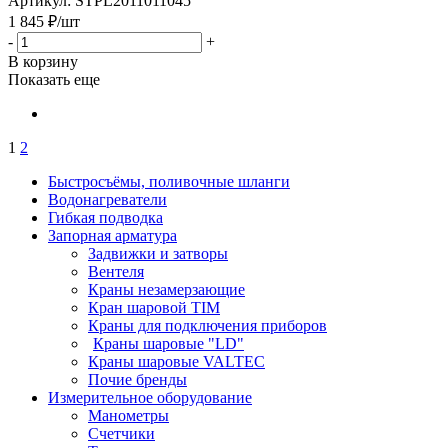
Артикул: STPL2011011045
1 845
₽
/шт
-
+
В корзину
Показать еще
1
2
Быстросъёмы, поливочные шланги
Водонагреватели
Гибкая подводка
Запорная арматура
Задвижки и затворы
Вентеля
Краны незамерзающие
Кран шаровой TIM
Краны для подключения приборов
Краны шаровые "LD"
Краны шаровые VALTEC
Почие бренды
Измерительное оборудование
Манометры
Счетчики