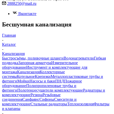
2888250@mail.ru
Вконтакте
Бесшумная канализация
Главная
-
Каталог
-
Канализация
Быстросъёмы, поливочные шланги
Водонагреватели
Гибкая
подводка
Запорная арматура
Измерительное
оборудование
Инструмент и комплектующие для
монтажа
Канализация
Коллекторные
системы
Котельное
Крепежи
Металлопластиковые трубы и
фитинги
Мойки
Насосы и баки
ПНД
Пожарное
оборудование
Полипропиленовые трубы и
фитинги
Полотенцесушители комплектующие
Радиаторы и
комплектующие
Резина
Резьбовые
соединения
Санфаянс
Сифоны
Смесители и
комплектующие
Стальные радиаторы
Теплоизоляция
Фильтры
и клапаны
-