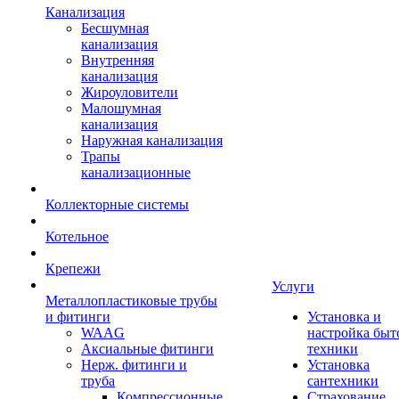
Канализация
Бесшумная
канализация
Внутренняя
канализация
Жироуловители
Малошумная
канализация
Наружная канализация
Трапы
канализационные
Коллекторные системы
Котельное
Крепежи
Услуги
Металлопластиковые трубы
и фитинги
Установка и
WAAG
настройка быт
Аксиальные фитинги
техники
Нерж. фитинги и
Установка
труба
сантехники
Компрессионные
Страхование