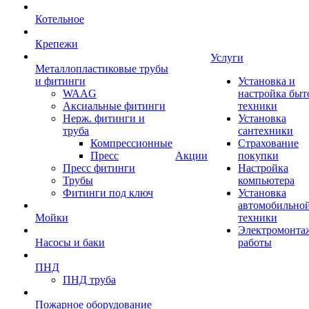
Котельное
Крепежи
Услуги
Металлопластиковые трубы
и фитинги
Установка и
WAAG
настройка быт
Аксиальные фитинги
техники
Нерж. фитинги и
Установка
труба
сантехники
Компрессионные
Страхование
Пресс
Акции
покупки
Пресс фитинги
Настройка
Трубы
компьютера
Фитинги под ключ
Установка
автомобильно
Мойки
техники
Электромонта
Насосы и баки
работы
ПНД
ПНД труба
Пожарное оборудование