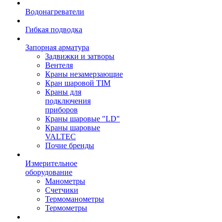
Водонагреватели
Гибкая подводка
Запорная арматура
Задвижки и затворы
Вентеля
Краны незамерзающие
Кран шаровой TIM
Краны для
подключения
приборов
Краны шаровые "LD"
Краны шаровые
VALTEC
Почие бренды
Измерительное
оборудование
Манометры
Счетчики
Термоманометры
Термометры