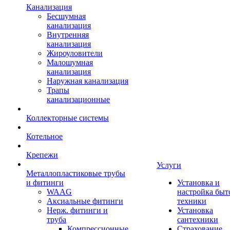
Канализация
Бесшумная
канализация
Внутренняя
канализация
Жироуловители
Малошумная
канализация
Наружная канализация
Трапы
канализационные
Коллекторные системы
Котельное
Крепежи
Услуги
Металлопластиковые трубы
и фитинги
Установка и
WAAG
настройка быт
Аксиальные фитинги
техники
Нерж. фитинги и
Установка
труба
сантехники
Компрессионные
Страхование