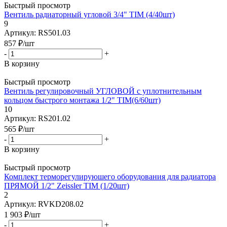
Быстрый просмотр
Вентиль радиаторный угловой 3/4" TIM (4/40шт)
9
Артикул: RS501.03
857
₽
/шт
-
+
В корзину
Быстрый просмотр
Вентиль регулировочный УГЛОВОЙ с уплотнительным
кольцом быстрого монтажа 1/2" TIM(6/60шт)
10
Артикул: RS201.02
565
₽
/шт
-
+
В корзину
Быстрый просмотр
Комплект терморегулируюшего оборудования для радиатора
ПРЯМОЙ 1/2" Zeissler TIM (1/20шт)
2
Артикул: RVKD208.02
1 903
₽
/шт
-
+