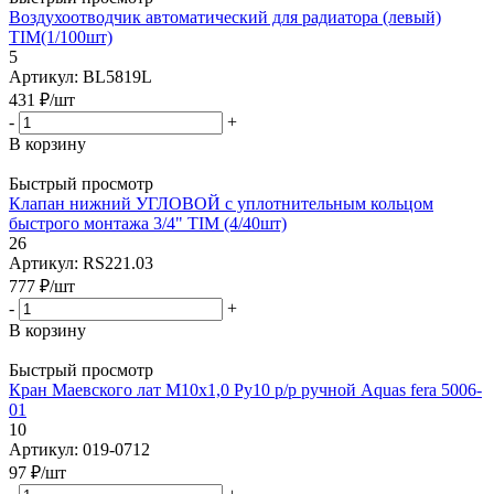
Воздухоотводчик автоматический для радиатора (левый)
TIM(1/100шт)
5
Артикул: BL5819L
431
₽
/шт
-
+
В корзину
Быстрый просмотр
Клапан нижний УГЛОВОЙ с уплотнительным кольцом
быстрого монтажа 3/4" TIM (4/40шт)
26
Артикул: RS221.03
777
₽
/шт
-
+
В корзину
Быстрый просмотр
Кран Маевского лат М10х1,0 Ру10 р/р ручной Aquas fera 5006-
01
10
Артикул: 019-0712
97
₽
/шт