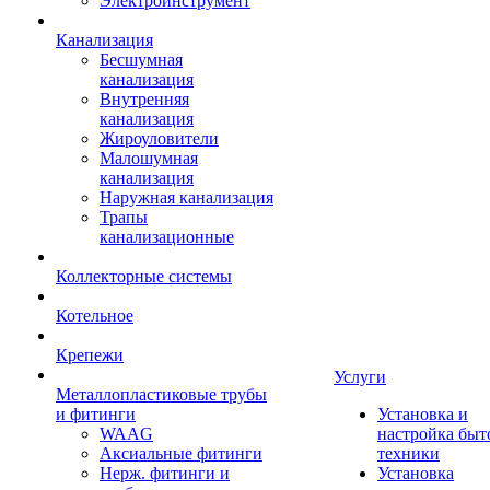
Электроинструмент
Канализация
Бесшумная
канализация
Внутренняя
канализация
Жироуловители
Малошумная
канализация
Наружная канализация
Трапы
канализационные
Коллекторные системы
Котельное
Крепежи
Услуги
Металлопластиковые трубы
и фитинги
Установка и
WAAG
настройка быт
Аксиальные фитинги
техники
Нерж. фитинги и
Установка