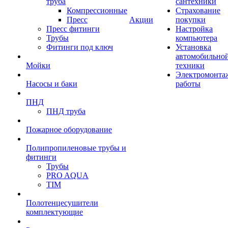
труба
сантехники
Компрессионные
Страхование
Пресс
Акции
покупки
Пресс фитинги
Настройка
Трубы
компьютера
Фитинги под ключ
Установка
автомобильно
Мойки
техники
Электромонта
Насосы и баки
работы
ПНД
ПНД труба
Пожарное оборудование
Полипропиленовые трубы и
фитинги
Трубы
PRO AQUA
TIM
Полотенцесушители
комплектующие