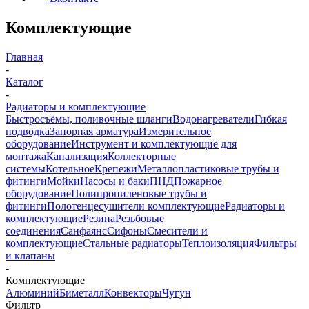
Комплектующие
Главная
-
Каталог
-
Радиаторы и комплектующие
Быстросъёмы, поливочные шланги
Водонагреватели
Гибкая
подводка
Запорная арматура
Измерительное
оборудование
Инструмент и комплектующие для
монтажа
Канализация
Коллекторные
системы
Котельное
Крепежи
Металлопластиковые трубы и
фитинги
Мойки
Насосы и баки
ПНД
Пожарное
оборудование
Полипропиленовые трубы и
фитинги
Полотенцесушители комплектующие
Радиаторы и
комплектующие
Резина
Резьбовые
соединения
Санфаянс
Сифоны
Смесители и
комплектующие
Стальные радиаторы
Теплоизоляция
Фильтры
и клапаны
-
Комплектующие
Алюминий
Биметалл
Конвекторы
Чугун
Фильтр