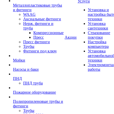
Услуги
Металлопластиковые трубы
и фитинги
Установка и
WAAG
настройка быт
Аксиальные фитинги
техники
Нерж. фитинги и
Установка
труба
сантехники
Компрессионные
Страхование
Пресс
Акции
покупки
Пресс фитинги
Настройка
Трубы
компьютера
Фитинги под ключ
Установка
автомобильно
Мойки
техники
Электромонта
Насосы и баки
работы
ПНД
ПНД труба
Пожарное оборудование
Полипропиленовые трубы и
фитинги
Трубы