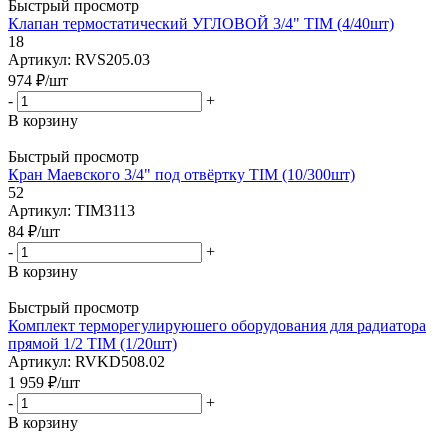
Быстрый просмотр
Клапан термостатический УГЛОВОЙ 3/4" TIM (4/40шт)
18
Артикул: RVS205.03
974
₽
/шт
-
+
В корзину
Быстрый просмотр
Кран Маевского 3/4" под отвёртку TIM (10/300шт)
52
Артикул: TIM3113
84
₽
/шт
-
+
В корзину
Быстрый просмотр
Комплект терморегулируюшего оборудования для радиатора
прямой 1/2 TIM (1/20шт)
Артикул: RVKD508.02
1 959
₽
/шт
-
+
В корзину