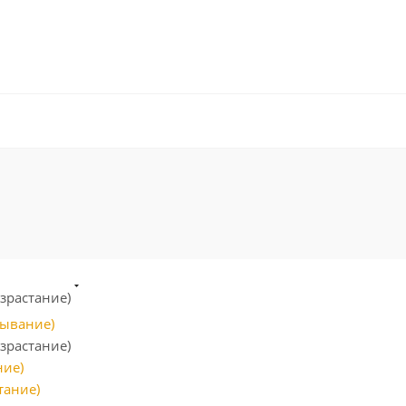
озрастание)
бывание)
зрастание)
ние)
тание)