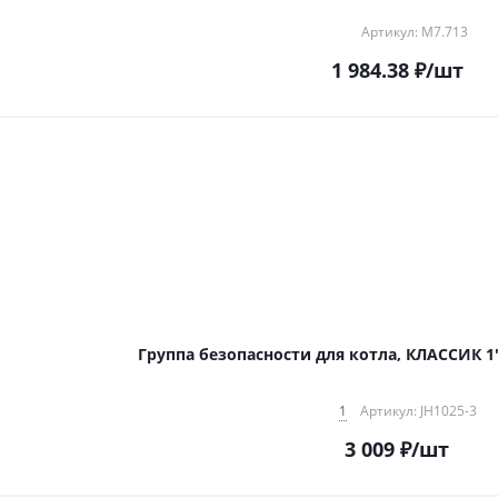
Артикул: M7.713
1 984.38
₽
/шт
Груп
1
Артикул: JH1025-3
3 009
₽
/шт