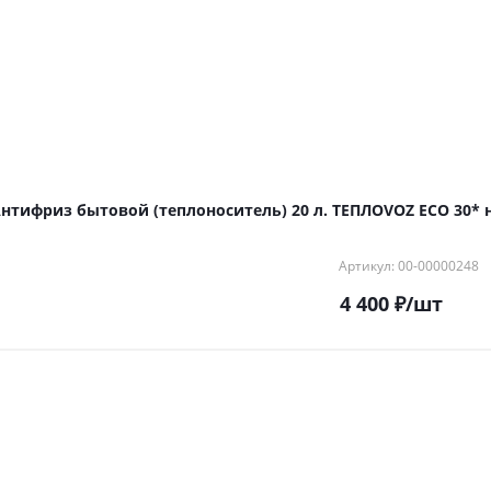
нтифриз бытовой (теплоноситель) 20 л. ТЕПЛОVOZ ECO 30* н
Артикул: 00-00000248
4 400
₽
/шт