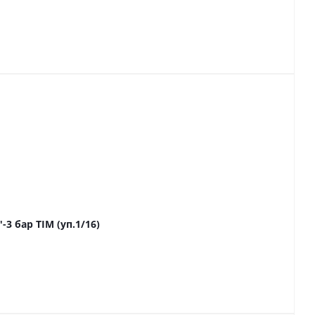
па безопасности для котла, КЛАССИК 1"-3 бар TIM (уп.1/16)