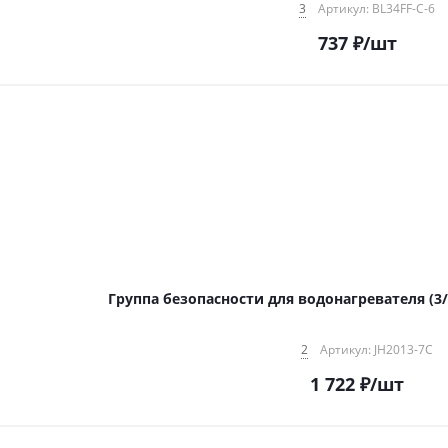
3
Артикул: BL34FF-C-6
737
₽
/шт
Группа безопасности для водонагревателя (3/4"
2
Артикул: JH2013-7C
1 722
₽
/шт