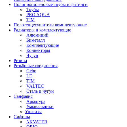
Полипропиленовые трубы и фитинги
Трубы
PRO AQUA
TIM
Полотенцесушители комплектующие
Радиаторы и комплектующие
Алюминий
Биметалл
Комплектующие
Конвекторы
Чугун
Резина
Резьбовые соединения
Gebo
LD
TIM
VALTEC
Сталь и чугун
Санфаянс
Арматура
Умывальники
Унитазы
Сифоны
AKVATER
ORIO