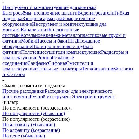
-
Инструмент и комплектующие для монтажа
Быстросъёмы, поливочные шланги
Водонагреватели
Гибкая
подводка
Запорная арматура
Измерительное
оборудование
Инструмент и комплектующие для
монтажа
Канализация
Коллекторные
системы
Котельное
Крепежи
Металлопластиковые трубы и
фитинги
Мойки
Насосы и баки
ПНД
Пожарное
оборудование
Полипропиленовые трубы и
фитинги
Полотенцесушители комплектующие
Радиаторы и
комплектующие
Резина
Резьбовые
соединения
Санфаянс
Сифоны
Смесители и
комплектующие
Стальные радиаторы
Теплоизоляция
Фильтры
и клапаны
-
Смазка, герметики, подмотка
Прочие расходники
Расходники для электрического
инструмента
Ручной инструмент
Электроинструмент
Фильтр
По популярности (возрастание)
По популярности (убывание)
По популярности (возрастание)
По алфавиту (убывание)
По алфавиту (возрастание)
По цене (убывание)