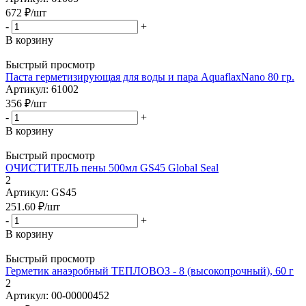
672
₽
/шт
-
+
В корзину
Быстрый просмотр
Паста герметизирующая для воды и пара AquaflaxNano 80 гр.
Артикул: 61002
356
₽
/шт
-
+
В корзину
Быстрый просмотр
ОЧИСТИТЕЛЬ пены 500мл GS45 Global Seal
2
Артикул: GS45
251.60
₽
/шт
-
+
В корзину
Быстрый просмотр
Герметик анаэробный ТЕПЛОВОЗ - 8 (высокопрочный), 60 г
2
Артикул: 00-00000452