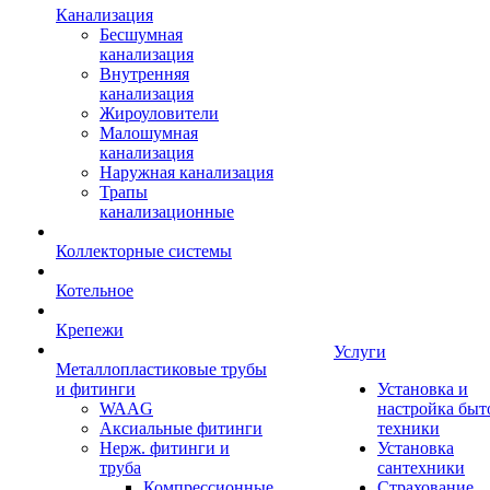
Канализация
Бесшумная
канализация
Внутренняя
канализация
Жироуловители
Малошумная
канализация
Наружная канализация
Трапы
канализационные
Коллекторные системы
Котельное
Крепежи
Услуги
Металлопластиковые трубы
и фитинги
Установка и
WAAG
настройка быт
Аксиальные фитинги
техники
Нерж. фитинги и
Установка
труба
сантехники
Компрессионные
Страхование