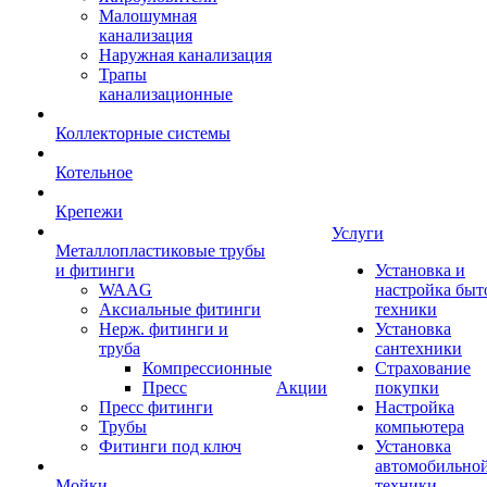
Малошумная
канализация
Наружная канализация
Трапы
канализационные
Коллекторные системы
Котельное
Крепежи
Услуги
Металлопластиковые трубы
и фитинги
Установка и
WAAG
настройка быт
Аксиальные фитинги
техники
Нерж. фитинги и
Установка
труба
сантехники
Компрессионные
Страхование
Пресс
Акции
покупки
Пресс фитинги
Настройка
Трубы
компьютера
Фитинги под ключ
Установка
автомобильно
Мойки
техники