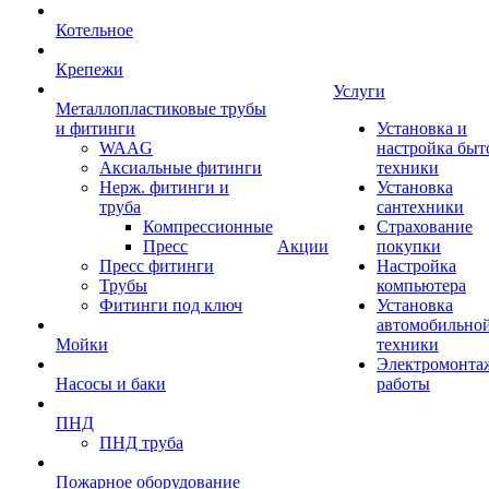
Котельное
Крепежи
Услуги
Металлопластиковые трубы
и фитинги
Установка и
WAAG
настройка быт
Аксиальные фитинги
техники
Нерж. фитинги и
Установка
труба
сантехники
Компрессионные
Страхование
Пресс
Акции
покупки
Пресс фитинги
Настройка
Трубы
компьютера
Фитинги под ключ
Установка
автомобильно
Мойки
техники
Электромонта
Насосы и баки
работы
ПНД
ПНД труба
Пожарное оборудование