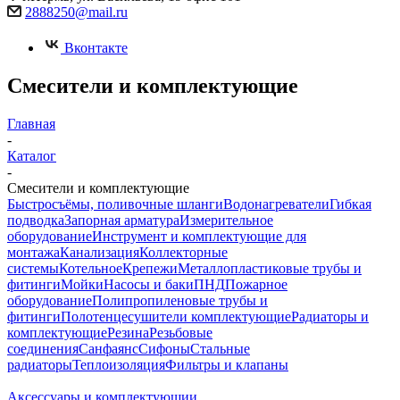
2888250@mail.ru
Вконтакте
Смесители и комплектующие
Главная
-
Каталог
-
Смесители и комплектующие
Быстросъёмы, поливочные шланги
Водонагреватели
Гибкая
подводка
Запорная арматура
Измерительное
оборудование
Инструмент и комплектующие для
монтажа
Канализация
Коллекторные
системы
Котельное
Крепежи
Металлопластиковые трубы и
фитинги
Мойки
Насосы и баки
ПНД
Пожарное
оборудование
Полипропиленовые трубы и
фитинги
Полотенцесушители комплектующие
Радиаторы и
комплектующие
Резина
Резьбовые
соединения
Санфаянс
Сифоны
Стальные
радиаторы
Теплоизоляция
Фильтры и клапаны
Аксессуары и комплектующии