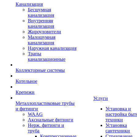
Канализация
Бесшумная
канализация
Внутренняя
канализация
Жироуловители
Малошумная
канализация
Наружная канализация
Трапы
канализационные
Коллекторные системы
Котельное
Крепежи
Услуги
Металлопластиковые трубы
и фитинги
Установка и
WAAG
настройка быт
Аксиальные фитинги
техники
Нерж. фитинги и
Установка
труба
сантехники
Компрессионные
Страхование