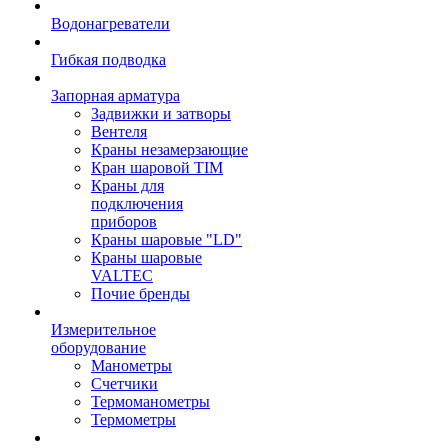
Водонагреватели
Гибкая подводка
Запорная арматура
Задвижки и затворы
Вентеля
Краны незамерзающие
Кран шаровой TIM
Краны для
подключения
приборов
Краны шаровые "LD"
Краны шаровые
VALTEC
Почие бренды
Измерительное
оборудование
Манометры
Счетчики
Термоманометры
Термометры