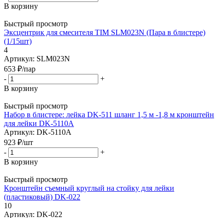
В корзину
Быстрый просмотр
Эксцентрик для смесителя TIM SLM023N (Пара в блистере)
(1/15шт)
4
Артикул: SLM023N
653
₽
/пар
-
+
В корзину
Быстрый просмотр
Набор в блистере: лейка DK-511 шланг 1,5 м -1,8 м кронштейн
для лейки DK-5110A
Артикул: DK-5110A
923
₽
/шт
-
+
В корзину
Быстрый просмотр
Кронштейн съемный круглый на стойку для лейки
(пластиковый) DK-022
10
Артикул: DK-022