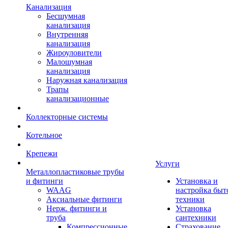
Канализация
Бесшумная
канализация
Внутренняя
канализация
Жироуловители
Малошумная
канализация
Наружная канализация
Трапы
канализационные
Коллекторные системы
Котельное
Крепежи
Услуги
Металлопластиковые трубы
и фитинги
Установка и
WAAG
настройка быт
Аксиальные фитинги
техники
Нерж. фитинги и
Установка
труба
сантехники
Компрессионные
Страхование