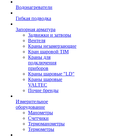
Водонагреватели
Гибкая подводка
Запорная арматура
Задвижки и затворы
Вентеля
Краны незамерзающие
Кран шаровой TIM
Краны для
подключения
приборов
Краны шаровые "LD"
Краны шаровые
VALTEC
Почие бренды
Измерительное
оборудование
Манометры
Счетчики
Термоманометры
Термометры