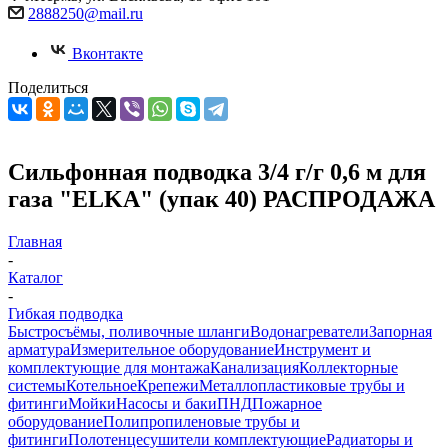
2888250@mail.ru
Вконтакте
Поделиться
Сильфонная подводка 3/4 г/г 0,6 м для
газа "ELKA" (упак 40) РАСПРОДАЖА
Главная
-
Каталог
-
Гибкая подводка
Быстросъёмы, поливочные шланги
Водонагреватели
Запорная
арматура
Измерительное оборудование
Инструмент и
комплектующие для монтажа
Канализация
Коллекторные
системы
Котельное
Крепежи
Металлопластиковые трубы и
фитинги
Мойки
Насосы и баки
ПНД
Пожарное
оборудование
Полипропиленовые трубы и
фитинги
Полотенцесушители комплектующие
Радиаторы и