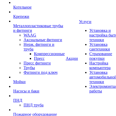
Котельное
Крепежи
Услуги
Металлопластиковые трубы
и фитинги
Установка и
WAAG
настройка быт
Аксиальные фитинги
техники
Нерж. фитинги и
Установка
труба
сантехники
Компрессионные
Страхование
Пресс
Акции
покупки
Пресс фитинги
Настройка
Трубы
компьютера
Фитинги под ключ
Установка
автомобильно
Мойки
техники
Электромонта
Насосы и баки
работы
ПНД
ПНД труба
Пожарное оборудование