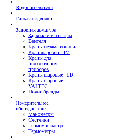
Водонагреватели
Гибкая подводка
Запорная арматура
Задвижки и затворы
Вентеля
Краны незамерзающие
Кран шаровой TIM
Краны для
подключения
приборов
Краны шаровые "LD"
Краны шаровые
VALTEC
Почие бренды
Измерительное
оборудование
Манометры
Счетчики
Термоманометры
Термометры