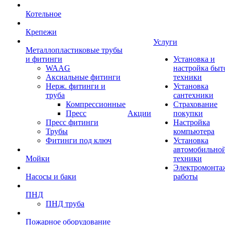
Котельное
Крепежи
Услуги
Металлопластиковые трубы
и фитинги
Установка и
WAAG
настройка быт
Аксиальные фитинги
техники
Нерж. фитинги и
Установка
труба
сантехники
Компрессионные
Страхование
Пресс
Акции
покупки
Пресс фитинги
Настройка
Трубы
компьютера
Фитинги под ключ
Установка
автомобильно
Мойки
техники
Электромонта
Насосы и баки
работы
ПНД
ПНД труба
Пожарное оборудование