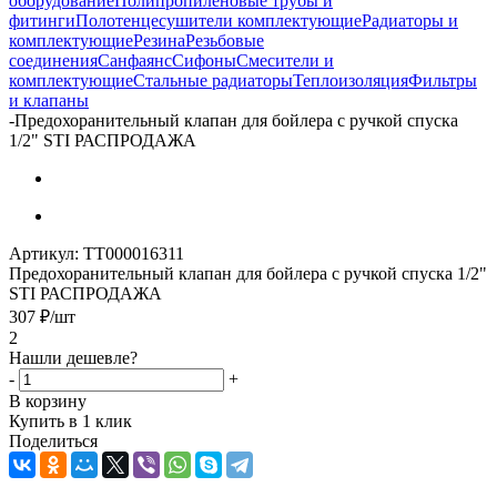
оборудование
Полипропиленовые трубы и
фитинги
Полотенцесушители комплектующие
Радиаторы и
комплектующие
Резина
Резьбовые
соединения
Санфаянс
Сифоны
Смесители и
комплектующие
Стальные радиаторы
Теплоизоляция
Фильтры
и клапаны
-
Предохоранительный клапан для бойлера с ручкой спуска
1/2" STI РАСПРОДАЖА
Артикул:
ТТ000016311
Предохоранительный клапан для бойлера с ручкой спуска 1/2"
STI РАСПРОДАЖА
307
₽
/шт
2
Нашли дешевле?
-
+
В корзину
Купить в 1 клик
Поделиться