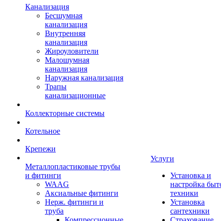
Канализация
Бесшумная
канализация
Внутренняя
канализация
Жироуловители
Малошумная
канализация
Наружная канализация
Трапы
канализационные
Коллекторные системы
Котельное
Крепежи
Услуги
Металлопластиковые трубы
и фитинги
Установка и
WAAG
настройка быт
Аксиальные фитинги
техники
Нерж. фитинги и
Установка
труба
сантехники
Компрессионные
Страхование