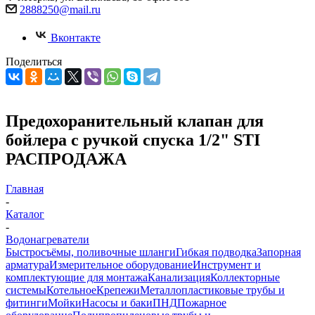
2888250@mail.ru
Вконтакте
Поделиться
Предохоранительный клапан для
бойлера с ручкой спуска 1/2" STI
РАСПРОДАЖА
Главная
-
Каталог
-
Водонагреватели
Быстросъёмы, поливочные шланги
Гибкая подводка
Запорная
арматура
Измерительное оборудование
Инструмент и
комплектующие для монтажа
Канализация
Коллекторные
системы
Котельное
Крепежи
Металлопластиковые трубы и
фитинги
Мойки
Насосы и баки
ПНД
Пожарное