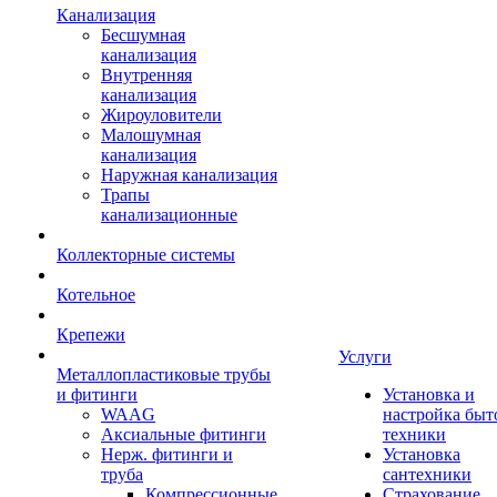
Канализация
Бесшумная
канализация
Внутренняя
канализация
Жироуловители
Малошумная
канализация
Наружная канализация
Трапы
канализационные
Коллекторные системы
Котельное
Крепежи
Услуги
Металлопластиковые трубы
и фитинги
Установка и
WAAG
настройка быт
Аксиальные фитинги
техники
Нерж. фитинги и
Установка
труба
сантехники
Компрессионные
Страхование