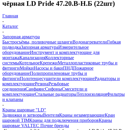
чёрная LD Pride 47.20.В-Н.Б (22шт)
Главная
-
Каталог
-
Запорная арматура
Быстросъёмы, поливочные шланги
Водонагреватели
Гибкая
подводка
Запорная арматура
Измерительное
оборудование
Инструмент и комплектующие для
монтажа
Канализация
Коллекторные
системы
Котельное
Крепежи
Металлопластиковые трубы и
фитинги
Мойки
Насосы и баки
ПНД
Пожарное
оборудование
Полипропиленовые трубы и
фитинги
Полотенцесушители комплектующие
Радиаторы и
комплектующие
Резина
Резьбовые
соединения
Санфаянс
Сифоны
Смесители и
комплектующие
Стальные радиаторы
Теплоизоляция
Фильтры
и клапаны
-
Краны шаровые "LD"
Задвижки и затворы
Вентеля
Краны незамерзающие
Кран
шаровой TIM
Краны для подключения приборов
Краны
шаровые VALTEC
Почие бренды