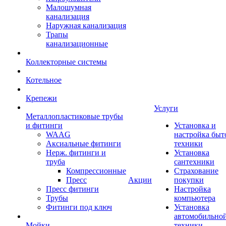
Малошумная
канализация
Наружная канализация
Трапы
канализационные
Коллекторные системы
Котельное
Крепежи
Услуги
Металлопластиковые трубы
и фитинги
Установка и
WAAG
настройка быт
Аксиальные фитинги
техники
Нерж. фитинги и
Установка
труба
сантехники
Компрессионные
Страхование
Пресс
Акции
покупки
Пресс фитинги
Настройка
Трубы
компьютера
Фитинги под ключ
Установка
автомобильно
Мойки
техники