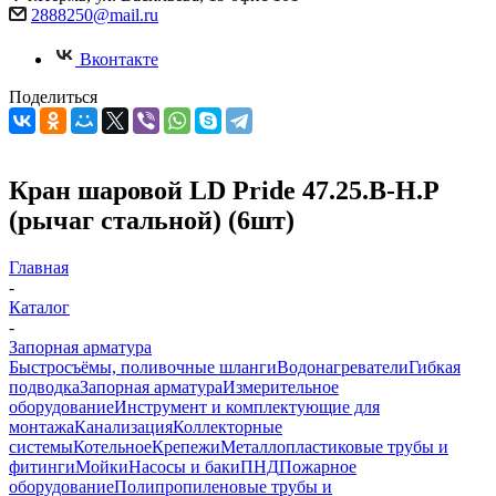
2888250@mail.ru
Вконтакте
Поделиться
Кран шаровой LD Pride 47.25.В-Н.Р
(рычаг стальной) (6шт)
Главная
-
Каталог
-
Запорная арматура
Быстросъёмы, поливочные шланги
Водонагреватели
Гибкая
подводка
Запорная арматура
Измерительное
оборудование
Инструмент и комплектующие для
монтажа
Канализация
Коллекторные
системы
Котельное
Крепежи
Металлопластиковые трубы и
фитинги
Мойки
Насосы и баки
ПНД
Пожарное
оборудование
Полипропиленовые трубы и