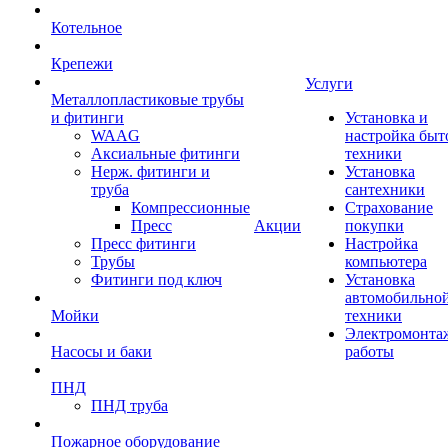
Котельное
Крепежи
Услуги
Металлопластиковые трубы
и фитинги
Установка и
WAAG
настройка быт
Аксиальные фитинги
техники
Нерж. фитинги и
Установка
труба
сантехники
Компрессионные
Страхование
Пресс
Акции
покупки
Пресс фитинги
Настройка
Трубы
компьютера
Фитинги под ключ
Установка
автомобильно
Мойки
техники
Электромонта
Насосы и баки
работы
ПНД
ПНД труба
Пожарное оборудование