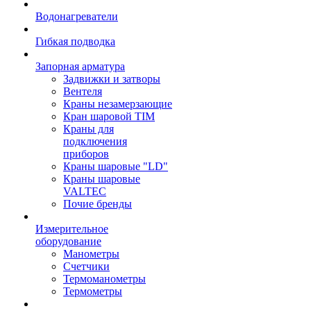
Водонагреватели
Гибкая подводка
Запорная арматура
Задвижки и затворы
Вентеля
Краны незамерзающие
Кран шаровой TIM
Краны для
подключения
приборов
Краны шаровые "LD"
Краны шаровые
VALTEC
Почие бренды
Измерительное
оборудование
Манометры
Счетчики
Термоманометры
Термометры