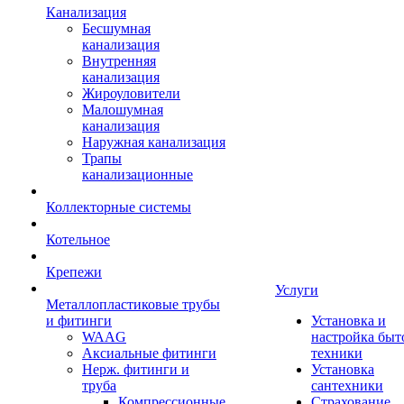
Канализация
Бесшумная
канализация
Внутренняя
канализация
Жироуловители
Малошумная
канализация
Наружная канализация
Трапы
канализационные
Коллекторные системы
Котельное
Крепежи
Услуги
Металлопластиковые трубы
и фитинги
Установка и
WAAG
настройка быт
Аксиальные фитинги
техники
Нерж. фитинги и
Установка
труба
сантехники
Компрессионные
Страхование