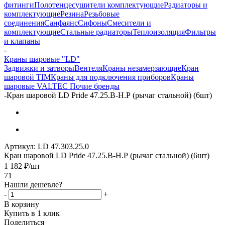
фитинги
Полотенцесушители комплектующие
Радиаторы и
комплектующие
Резина
Резьбовые
соединения
Санфаянс
Сифоны
Смесители и
комплектующие
Стальные радиаторы
Теплоизоляция
Фильтры
и клапаны
-
Краны шаровые "LD"
Задвижки и затворы
Вентеля
Краны незамерзающие
Кран
шаровой TIM
Краны для подключения приборов
Краны
шаровые VALTEC
Почие бренды
-
Кран шаровой LD Pride 47.25.В-Н.Р (рычаг стальной) (6шт)
Артикул:
LD 47.303.25.0
Кран шаровой LD Pride 47.25.В-Н.Р (рычаг стальной) (6шт)
1 182
₽
/шт
71
Нашли дешевле?
-
+
В корзину
Купить в 1 клик
Поделиться