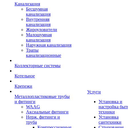
Канализация
Бесшумная
канализация
Внутренняя
канализация
Жироуловители
Малошумная
канализация
Наружная канализация
Трапы
канализационные
Коллекторные системы
Котельное
Крепежи
Услуги
Металлопластиковые трубы
и фитинги
Установка и
WAAG
настройка быт
Аксиальные фитинги
техники
Нерж. фитинги и
Установка
труба
сантехники
Компрессионные
Страхование