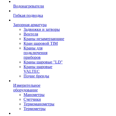
Водонагреватели
Гибкая подводка
Запорная арматура
Задвижки и затворы
Вентеля
Краны незамерзающие
Кран шаровой TIM
Краны для
подключения
приборов
Краны шаровые "LD"
Краны шаровые
VALTEC
Почие бренды
Измерительное
оборудование
Манометры
Счетчики
Термоманометры
Термометры