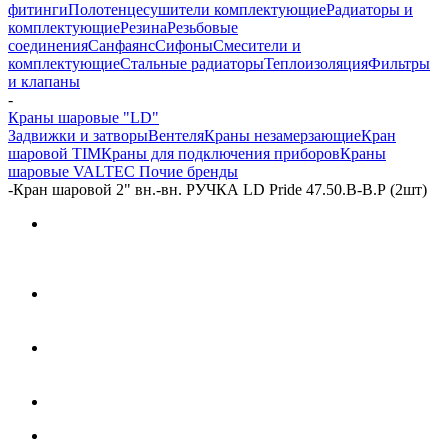
фитинги
Полотенцесушители комплектующие
Радиаторы и
комплектующие
Резина
Резьбовые
соединения
Санфаянс
Сифоны
Смесители и
комплектующие
Стальные радиаторы
Теплоизоляция
Фильтры
и клапаны
-
Краны шаровые "LD"
Задвижки и затворы
Вентеля
Краны незамерзающие
Кран
шаровой TIM
Краны для подключения приборов
Краны
шаровые VALTEC
Почие бренды
-
Кран шаровой 2" вн.-вн. РУЧКА LD Pride 47.50.В-В.Р (2шт)