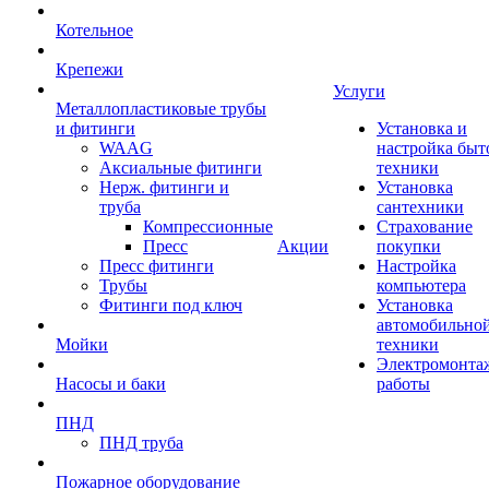
Котельное
Крепежи
Услуги
Металлопластиковые трубы
и фитинги
Установка и
WAAG
настройка быт
Аксиальные фитинги
техники
Нерж. фитинги и
Установка
труба
сантехники
Компрессионные
Страхование
Пресс
Акции
покупки
Пресс фитинги
Настройка
Трубы
компьютера
Фитинги под ключ
Установка
автомобильно
Мойки
техники
Электромонта
Насосы и баки
работы
ПНД
ПНД труба
Пожарное оборудование