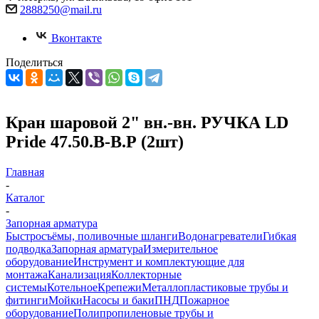
2888250@mail.ru
Вконтакте
Поделиться
Кран шаровой 2" вн.-вн. РУЧКА LD
Pride 47.50.В-В.Р (2шт)
Главная
-
Каталог
-
Запорная арматура
Быстросъёмы, поливочные шланги
Водонагреватели
Гибкая
подводка
Запорная арматура
Измерительное
оборудование
Инструмент и комплектующие для
монтажа
Канализация
Коллекторные
системы
Котельное
Крепежи
Металлопластиковые трубы и
фитинги
Мойки
Насосы и баки
ПНД
Пожарное
оборудование
Полипропиленовые трубы и