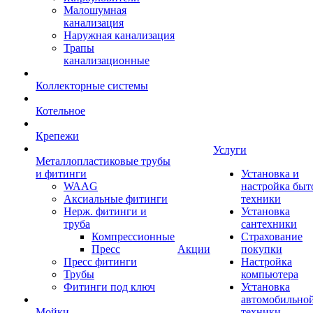
Малошумная
канализация
Наружная канализация
Трапы
канализационные
Коллекторные системы
Котельное
Крепежи
Услуги
Металлопластиковые трубы
и фитинги
Установка и
WAAG
настройка быт
Аксиальные фитинги
техники
Нерж. фитинги и
Установка
труба
сантехники
Компрессионные
Страхование
Пресс
Акции
покупки
Пресс фитинги
Настройка
Трубы
компьютера
Фитинги под ключ
Установка
автомобильно
Мойки
техники