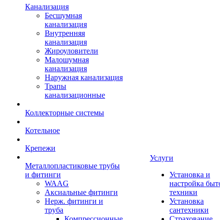
Канализация
Бесшумная
канализация
Внутренняя
канализация
Жироуловители
Малошумная
канализация
Наружная канализация
Трапы
канализационные
Коллекторные системы
Котельное
Крепежи
Услуги
Металлопластиковые трубы
и фитинги
Установка и
WAAG
настройка быт
Аксиальные фитинги
техники
Нерж. фитинги и
Установка
труба
сантехники
Компрессионные
Страхование