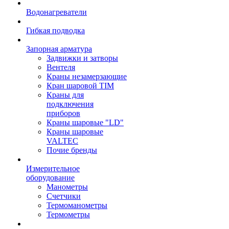
Водонагреватели
Гибкая подводка
Запорная арматура
Задвижки и затворы
Вентеля
Краны незамерзающие
Кран шаровой TIM
Краны для
подключения
приборов
Краны шаровые "LD"
Краны шаровые
VALTEC
Почие бренды
Измерительное
оборудование
Манометры
Счетчики
Термоманометры
Термометры