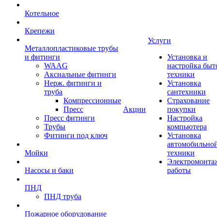
Котельное
Крепежи
Услуги
Металлопластиковые трубы
и фитинги
Установка и
WAAG
настройка быт
Аксиальные фитинги
техники
Нерж. фитинги и
Установка
труба
сантехники
Компрессионные
Страхование
Пресс
Акции
покупки
Пресс фитинги
Настройка
Трубы
компьютера
Фитинги под ключ
Установка
автомобильно
Мойки
техники
Электромонта
Насосы и баки
работы
ПНД
ПНД труба
Пожарное оборудование