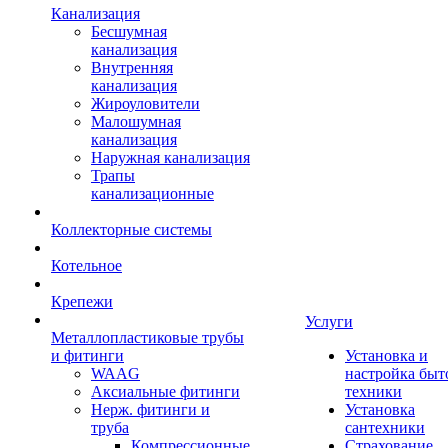
Канализация
Бесшумная
канализация
Внутренняя
канализация
Жироуловители
Малошумная
канализация
Наружная канализация
Трапы
канализационные
Коллекторные системы
Котельное
Крепежи
Услуги
Металлопластиковые трубы
и фитинги
Установка и
WAAG
настройка быт
Аксиальные фитинги
техники
Нерж. фитинги и
Установка
труба
сантехники
Компрессионные
Страхование