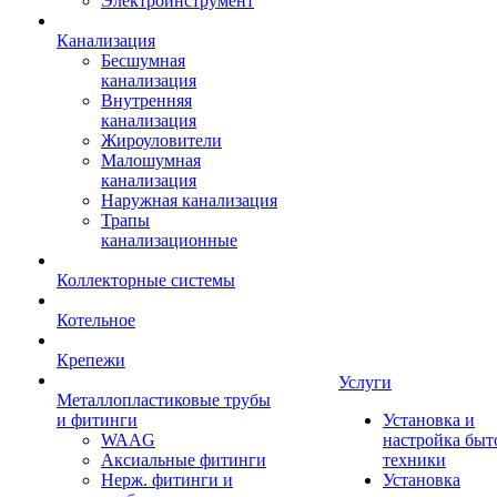
Электроинструмент
Канализация
Бесшумная
канализация
Внутренняя
канализация
Жироуловители
Малошумная
канализация
Наружная канализация
Трапы
канализационные
Коллекторные системы
Котельное
Крепежи
Услуги
Металлопластиковые трубы
и фитинги
Установка и
WAAG
настройка быт
Аксиальные фитинги
техники
Нерж. фитинги и
Установка