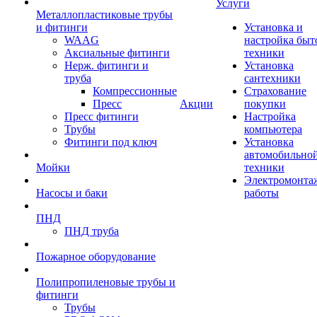
Услуги
Металлопластиковые трубы
и фитинги
Установка и
WAAG
настройка быт
Аксиальные фитинги
техники
Нерж. фитинги и
Установка
труба
сантехники
Компрессионные
Страхование
Пресс
Акции
покупки
Пресс фитинги
Настройка
Трубы
компьютера
Фитинги под ключ
Установка
автомобильно
Мойки
техники
Электромонта
Насосы и баки
работы
ПНД
ПНД труба
Пожарное оборудование
Полипропиленовые трубы и
фитинги
Трубы