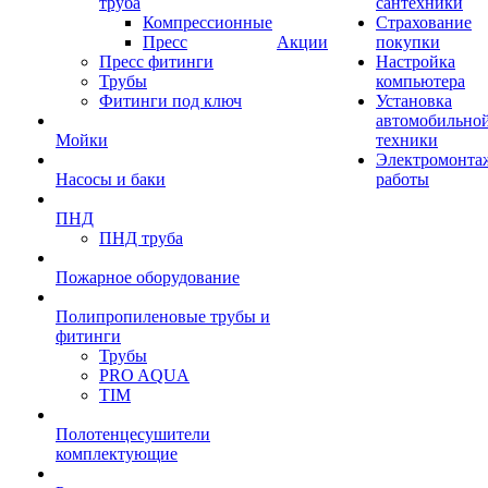
труба
сантехники
Компрессионные
Страхование
Пресс
Акции
покупки
Пресс фитинги
Настройка
Трубы
компьютера
Фитинги под ключ
Установка
автомобильно
Мойки
техники
Электромонта
Насосы и баки
работы
ПНД
ПНД труба
Пожарное оборудование
Полипропиленовые трубы и
фитинги
Трубы
PRO AQUA
TIM
Полотенцесушители
комплектующие