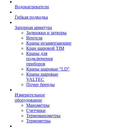
Водонагреватели
Гибкая подводка
Запорная арматура
Задвижки и затворы
Вентеля
Краны незамерзающие
Кран шаровой TIM
Краны для
подключения
приборов
Краны шаровые "LD"
Краны шаровые
VALTEC
Почие бренды
Измерительное
оборудование
Манометры
Счетчики
Термоманометры
Термометры