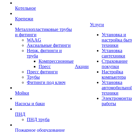
Котельное
Крепежи
Услуги
Металлопластиковые трубы
и фитинги
Установка и
WAAG
настройка быт
Аксиальные фитинги
техники
Нерж. фитинги и
Установка
труба
сантехники
Компрессионные
Страхование
Пресс
Акции
покупки
Пресс фитинги
Настройка
Трубы
компьютера
Фитинги под ключ
Установка
автомобильно
Мойки
техники
Электромонта
Насосы и баки
работы
ПНД
ПНД труба
Пожарное оборудование