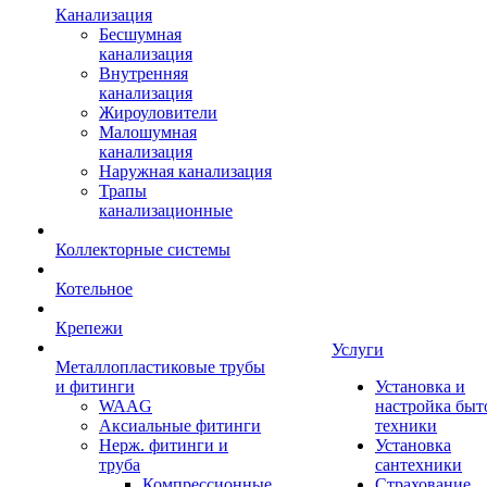
Канализация
Бесшумная
канализация
Внутренняя
канализация
Жироуловители
Малошумная
канализация
Наружная канализация
Трапы
канализационные
Коллекторные системы
Котельное
Крепежи
Услуги
Металлопластиковые трубы
и фитинги
Установка и
WAAG
настройка быт
Аксиальные фитинги
техники
Нерж. фитинги и
Установка
труба
сантехники
Компрессионные
Страхование