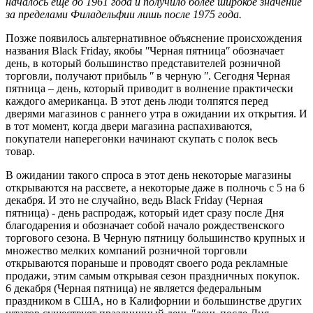
началось еще до 1961 года и получило более широкое значение
за пределами Филадельфии лишь после 1975 года.
Позже появилось альтернативное объяснение происхождения
названия Black Friday, якобы ʺЧерная пятницаʺ обозначает
день, в который большинство представителей розничной
торговли, получают прибыль ʺ в черную ʺ. Сегодня Черная
пятница – день, который приводит в волнение практически
каждого американца. В этот день люди толпятся перед
дверями магазинов с раннего утра в ожидании их открытия. И
в тот момент, когда двери магазина распахиваются,
покупатели наперегонки начинают скупать с полок весь
товар.
В ожидании такого спроса в этот день некоторые магазины
открываются на рассвете, а некоторые даже в полночь с 5 на 6
декабря. И это не случайно, ведь Black Friday (Черная
пятница) - день распродаж, который идет сразу после Дня
благодарения и обозначает собой начало рождественского
торгового сезона. В Черную пятницу большинство крупных и
множество мелких компаний розничной торговли
открываются пораньше и проводят своего рода рекламные
продажи, этим самым открывая сезон праздничных покупок.
6 декабря (Черная пятница) не является федеральным
праздником в США, но в Калифорнии и большинстве других