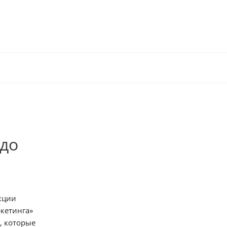
 до
кции
ркетинга»
в, которые