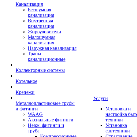
Канализация
Бесшумная
канализация
Внутренняя
канализация
Жироуловители
Малошумная
канализация
Наружная канализация
Трапы
канализационные
Коллекторные системы
Котельное
Крепежи
Услуги
Металлопластиковые трубы
и фитинги
Установка и
WAAG
настройка быт
Аксиальные фитинги
техники
Нерж. фитинги и
Установка
труба
сантехники
Компрессионные
Страхование