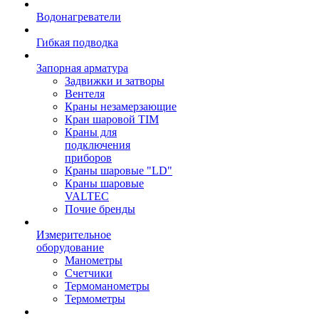
Водонагреватели
Гибкая подводка
Запорная арматура
Задвижки и затворы
Вентеля
Краны незамерзающие
Кран шаровой TIM
Краны для
подключения
приборов
Краны шаровые "LD"
Краны шаровые
VALTEC
Почие бренды
Измерительное
оборудование
Манометры
Счетчики
Термоманометры
Термометры