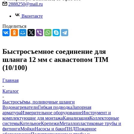
2888250@mail.ru
Вконтакте
Поделиться
Быстросъемное соединение для
шланга 12 мм с аквастопом TIM
(10/100)
Главная
-
Каталог
-
Быстросъёмы, поливочные шланги
Водонагреватели
Гибкая подводка
Запорная
арматура
Измерительное оборудование
Инструмент и
комплектующие для монтажа
Канализация
Коллекторные
системы
Котельное
Крепежи
Металлопластиковые трубы и
фитинги
Мойки
Насосы и баки
ПНД
Пожарное