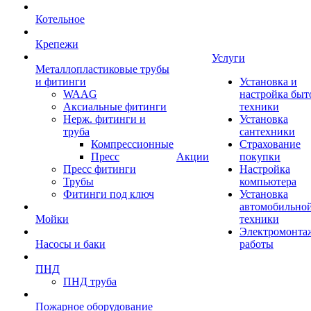
Котельное
Крепежи
Услуги
Металлопластиковые трубы
и фитинги
Установка и
WAAG
настройка быт
Аксиальные фитинги
техники
Нерж. фитинги и
Установка
труба
сантехники
Компрессионные
Страхование
Пресс
Акции
покупки
Пресс фитинги
Настройка
Трубы
компьютера
Фитинги под ключ
Установка
автомобильно
Мойки
техники
Электромонта
Насосы и баки
работы
ПНД
ПНД труба
Пожарное оборудование