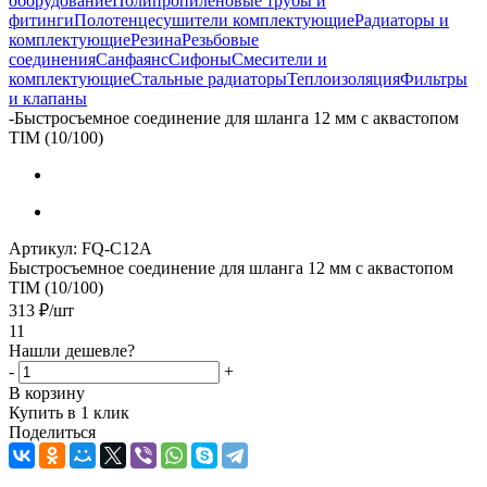
оборудование
Полипропиленовые трубы и
фитинги
Полотенцесушители комплектующие
Радиаторы и
комплектующие
Резина
Резьбовые
соединения
Санфаянс
Сифоны
Смесители и
комплектующие
Стальные радиаторы
Теплоизоляция
Фильтры
и клапаны
-
Быстросъемное соединение для шланга 12 мм с аквастопом
TIM (10/100)
Артикул:
FQ-C12A
Быстросъемное соединение для шланга 12 мм с аквастопом
TIM (10/100)
313
₽
/шт
11
Нашли дешевле?
-
+
В корзину
Купить в 1 клик
Поделиться