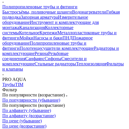
-
Полипропиленовые трубы и фитинги
Быстросъёмы, поливочные шланги
Водонагреватели
Гибкая
подводка
Запорная арматура
Измерительное
оборудование
Инструмент и комплектующие для
монтажа
Канализация
Коллекторные
системы
Котельное
Крепежи
Металлопластиковые трубы и
фитинги
Мойки
Насосы и баки
ПНД
Пожарное
оборудование
Полипропиленовые трубы и
фитинги
Полотенцесушители комплектующие
Радиаторы и
комплектующие
Резина
Резьбовые
соединения
Санфаянс
Сифоны
Смесители и
комплектующие
Стальные радиаторы
Теплоизоляция
Фильтры
и клапаны
-
PRO AQUA
Трубы
TIM
Фильтр
По популярности (возрастание)
По популярности (убывание)
По популярности (возрастание)
По алфавиту (убывание)
По алфавиту (возрастание)
По цене (убывание)
По цене (возрастание)