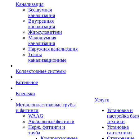
Канализация
Бесшумная
канализация
Внутренняя
канализация
Жироуловители
Малошумная
канализация
Наружная канализация
Трапы
канализационные
Коллекторные системы
Котельное
Крепежи
Услуги
Металлопластиковые трубы
и фитинги
Установка и
WAAG
настройка быт
Аксиальные фитинги
техники
Нерж. фитинги и
Установка
труба
сантехники
Компрессионные
Страхование