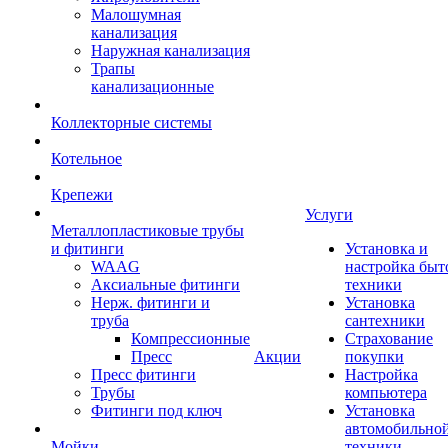
Малошумная
канализация
Наружная канализация
Трапы
канализационные
Коллекторные системы
Котельное
Крепежи
Услуги
Металлопластиковые трубы
и фитинги
Установка и
WAAG
настройка быт
Аксиальные фитинги
техники
Нерж. фитинги и
Установка
труба
сантехники
Компрессионные
Страхование
Пресс
Акции
покупки
Пресс фитинги
Настройка
Трубы
компьютера
Фитинги под ключ
Установка
автомобильно
Мойки
техники