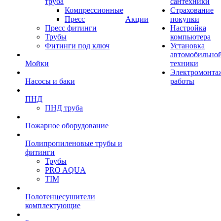
труба
сантехники
Компрессионные
Страхование
Пресс
Акции
покупки
Пресс фитинги
Настройка
Трубы
компьютера
Фитинги под ключ
Установка
автомобильно
Мойки
техники
Электромонта
Насосы и баки
работы
ПНД
ПНД труба
Пожарное оборудование
Полипропиленовые трубы и
фитинги
Трубы
PRO AQUA
TIM
Полотенцесушители
комплектующие