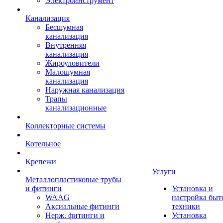
Электроинструмент
Канализация
Бесшумная
канализация
Внутренняя
канализация
Жироуловители
Малошумная
канализация
Наружная канализация
Трапы
канализационные
Коллекторные системы
Котельное
Крепежи
Услуги
Металлопластиковые трубы
и фитинги
Установка и
WAAG
настройка быт
Аксиальные фитинги
техники
Нерж. фитинги и
Установка