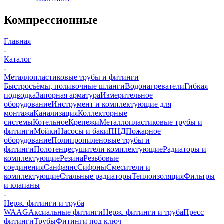
Компрессионные
Главная
-
Каталог
-
Металлопластиковые трубы и фитинги
Быстросъёмы, поливочные шланги
Водонагреватели
Гибкая
подводка
Запорная арматура
Измерительное
оборудование
Инструмент и комплектующие для
монтажа
Канализация
Коллекторные
системы
Котельное
Крепежи
Металлопластиковые трубы и
фитинги
Мойки
Насосы и баки
ПНД
Пожарное
оборудование
Полипропиленовые трубы и
фитинги
Полотенцесушители комплектующие
Радиаторы и
комплектующие
Резина
Резьбовые
соединения
Санфаянс
Сифоны
Смесители и
комплектующие
Стальные радиаторы
Теплоизоляция
Фильтры
и клапаны
-
Нерж. фитинги и труба
WAAG
Аксиальные фитинги
Нерж. фитинги и труба
Пресс
фитинги
Трубы
Фитинги под ключ