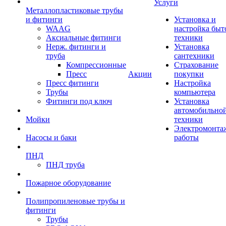
Услуги
Металлопластиковые трубы
и фитинги
Установка и
WAAG
настройка быт
Аксиальные фитинги
техники
Нерж. фитинги и
Установка
труба
сантехники
Компрессионные
Страхование
Пресс
Акции
покупки
Пресс фитинги
Настройка
Трубы
компьютера
Фитинги под ключ
Установка
автомобильно
Мойки
техники
Электромонта
Насосы и баки
работы
ПНД
ПНД труба
Пожарное оборудование
Полипропиленовые трубы и
фитинги
Трубы