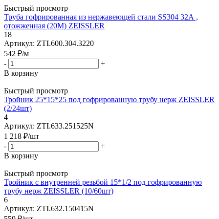
Быстрый просмотр
Труба гофрированная из нержавеющей стали SS304 32А ,
отожженная (20M) ZEISSLER
18
Артикул: ZTI.600.304.3220
542
₽
/м
-
+
В корзину
Быстрый просмотр
Тройник 25*15*25 под гофрированную трубу нерж ZEISSLER
(2/24шт)
4
Артикул: ZTI.633.251525N
1 218
₽
/шт
-
+
В корзину
Быстрый просмотр
Тройник с внутренней резьбой 15*1/2 под гофрированную
трубу нерж ZEISSLER (10/60шт)
6
Артикул: ZTI.632.150415N
559
₽
/шт