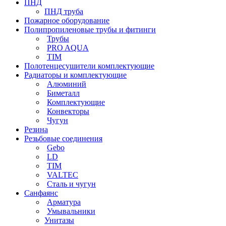
ПНД
ПНД труба
Пожарное оборудование
Полипропиленовые трубы и фитинги
Трубы
PRO AQUA
TIM
Полотенцесушители комплектующие
Радиаторы и комплектующие
Алюминий
Биметалл
Комплектующие
Конвекторы
Чугун
Резина
Резьбовые соединения
Gebo
LD
TIM
VALTEC
Сталь и чугун
Санфаянс
Арматура
Умывальники
Унитазы