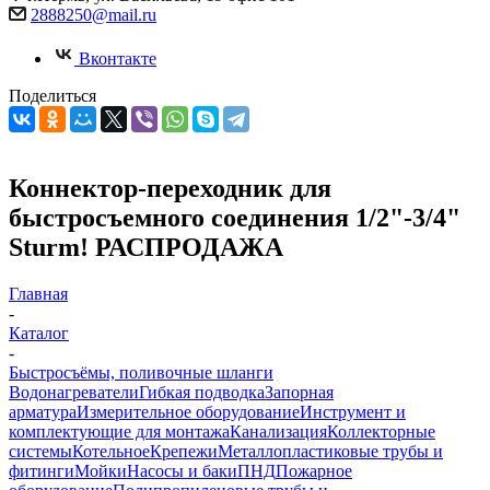
2888250@mail.ru
Вконтакте
Поделиться
Коннектор-переходник для
быстросъемного соединения 1/2"-3/4"
Sturm! РАСПРОДАЖА
Главная
-
Каталог
-
Быстросъёмы, поливочные шланги
Водонагреватели
Гибкая подводка
Запорная
арматура
Измерительное оборудование
Инструмент и
комплектующие для монтажа
Канализация
Коллекторные
системы
Котельное
Крепежи
Металлопластиковые трубы и
фитинги
Мойки
Насосы и баки
ПНД
Пожарное