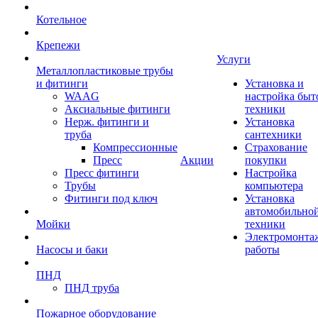
Котельное
Крепежи
Услуги
Металлопластиковые трубы
и фитинги
Установка и
WAAG
настройка быт
Аксиальные фитинги
техники
Нерж. фитинги и
Установка
труба
сантехники
Компрессионные
Страхование
Пресс
Акции
покупки
Пресс фитинги
Настройка
Трубы
компьютера
Фитинги под ключ
Установка
автомобильно
Мойки
техники
Электромонта
Насосы и баки
работы
ПНД
ПНД труба
Пожарное оборудование