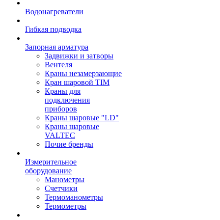
Водонагреватели
Гибкая подводка
Запорная арматура
Задвижки и затворы
Вентеля
Краны незамерзающие
Кран шаровой TIM
Краны для
подключения
приборов
Краны шаровые "LD"
Краны шаровые
VALTEC
Почие бренды
Измерительное
оборудование
Манометры
Счетчики
Термоманометры
Термометры