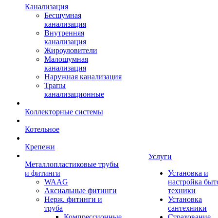
Канализация
Бесшумная
канализация
Внутренняя
канализация
Жироуловители
Малошумная
канализация
Наружная канализация
Трапы
канализационные
Коллекторные системы
Котельное
Крепежи
Услуги
Металлопластиковые трубы
и фитинги
Установка и
WAAG
настройка быт
Аксиальные фитинги
техники
Нерж. фитинги и
Установка
труба
сантехники
Компрессионные
Страхование