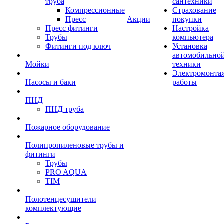
труба
сантехники
Компрессионные
Страхование
Пресс
Акции
покупки
Пресс фитинги
Настройка
Трубы
компьютера
Фитинги под ключ
Установка
автомобильно
Мойки
техники
Электромонта
Насосы и баки
работы
ПНД
ПНД труба
Пожарное оборудование
Полипропиленовые трубы и
фитинги
Трубы
PRO AQUA
TIM
Полотенцесушители
комплектующие