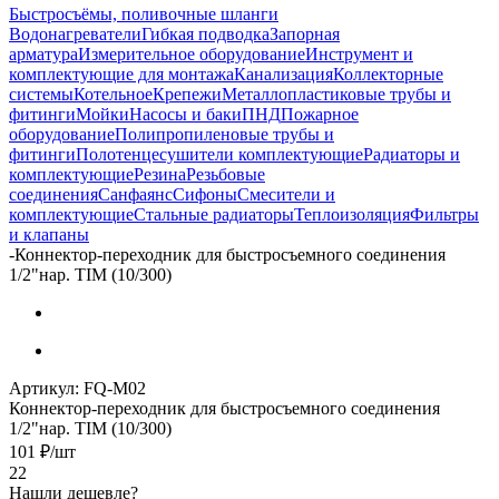
Быстросъёмы, поливочные шланги
Водонагреватели
Гибкая подводка
Запорная
арматура
Измерительное оборудование
Инструмент и
комплектующие для монтажа
Канализация
Коллекторные
системы
Котельное
Крепежи
Металлопластиковые трубы и
фитинги
Мойки
Насосы и баки
ПНД
Пожарное
оборудование
Полипропиленовые трубы и
фитинги
Полотенцесушители комплектующие
Радиаторы и
комплектующие
Резина
Резьбовые
соединения
Санфаянс
Сифоны
Смесители и
комплектующие
Стальные радиаторы
Теплоизоляция
Фильтры
и клапаны
-
Коннектор-переходник для быстросъемного соединения
1/2"нар. TIM (10/300)
Артикул:
FQ-M02
Коннектор-переходник для быстросъемного соединения
1/2"нар. TIM (10/300)
101
₽
/шт
22
Нашли дешевле?