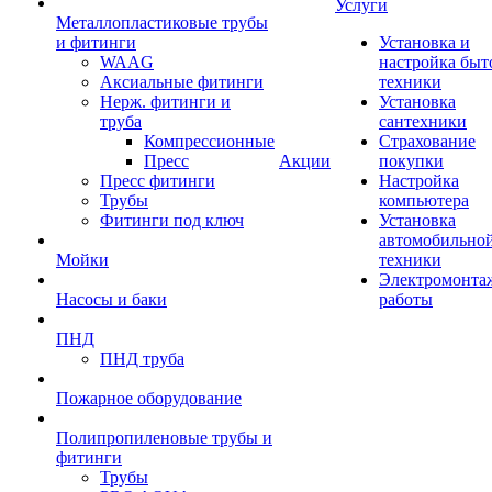
Услуги
Металлопластиковые трубы
и фитинги
Установка и
WAAG
настройка быт
Аксиальные фитинги
техники
Нерж. фитинги и
Установка
труба
сантехники
Компрессионные
Страхование
Пресс
Акции
покупки
Пресс фитинги
Настройка
Трубы
компьютера
Фитинги под ключ
Установка
автомобильно
Мойки
техники
Электромонта
Насосы и баки
работы
ПНД
ПНД труба
Пожарное оборудование
Полипропиленовые трубы и
фитинги
Трубы