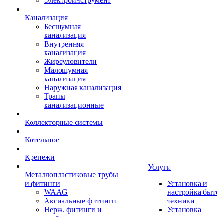
Электроинструмент
Канализация
Бесшумная
канализация
Внутренняя
канализация
Жироуловители
Малошумная
канализация
Наружная канализация
Трапы
канализационные
Коллекторные системы
Котельное
Крепежи
Услуги
Металлопластиковые трубы
и фитинги
Установка и
WAAG
настройка быт
Аксиальные фитинги
техники
Нерж. фитинги и
Установка