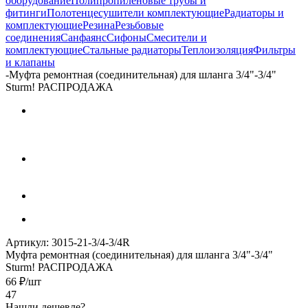
оборудование
Полипропиленовые трубы и
фитинги
Полотенцесушители комплектующие
Радиаторы и
комплектующие
Резина
Резьбовые
соединения
Санфаянс
Сифоны
Смесители и
комплектующие
Стальные радиаторы
Теплоизоляция
Фильтры
и клапаны
-
Муфта ремонтная (соединительная) для шланга 3/4"-3/4"
Sturm! РАСПРОДАЖА
Артикул:
3015-21-3/4-3/4R
Муфта ремонтная (соединительная) для шланга 3/4"-3/4"
Sturm! РАСПРОДАЖА
66
₽
/шт
47
Нашли дешевле?