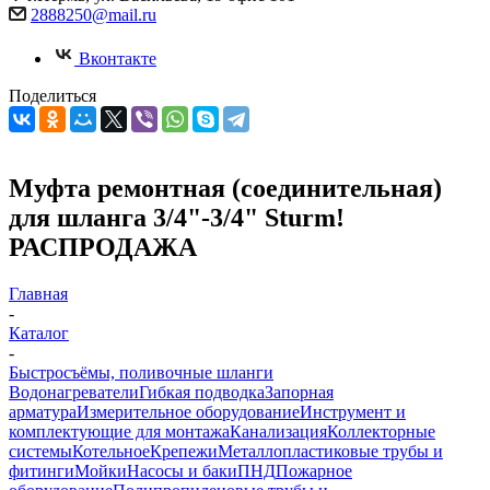
2888250@mail.ru
Вконтакте
Поделиться
Муфта ремонтная (соединительная)
для шланга 3/4"-3/4" Sturm!
РАСПРОДАЖА
Главная
-
Каталог
-
Быстросъёмы, поливочные шланги
Водонагреватели
Гибкая подводка
Запорная
арматура
Измерительное оборудование
Инструмент и
комплектующие для монтажа
Канализация
Коллекторные
системы
Котельное
Крепежи
Металлопластиковые трубы и
фитинги
Мойки
Насосы и баки
ПНД
Пожарное