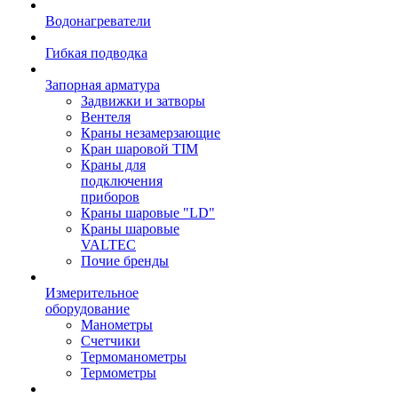
Водонагреватели
Гибкая подводка
Запорная арматура
Задвижки и затворы
Вентеля
Краны незамерзающие
Кран шаровой TIM
Краны для
подключения
приборов
Краны шаровые "LD"
Краны шаровые
VALTEC
Почие бренды
Измерительное
оборудование
Манометры
Счетчики
Термоманометры
Термометры