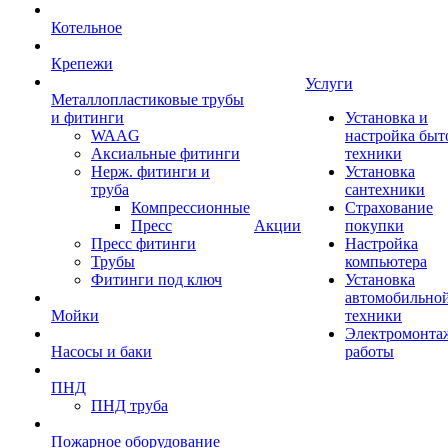
Котельное
Крепежи
Услуги
Металлопластиковые трубы
и фитинги
Установка и
WAAG
настройка быт
Аксиальные фитинги
техники
Нерж. фитинги и
Установка
труба
сантехники
Компрессионные
Страхование
Пресс
Акции
покупки
Пресс фитинги
Настройка
Трубы
компьютера
Фитинги под ключ
Установка
автомобильно
Мойки
техники
Электромонта
Насосы и баки
работы
ПНД
ПНД труба
Пожарное оборудование