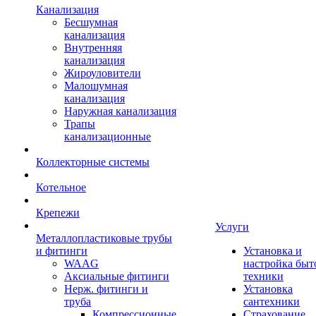
Канализация
Бесшумная
канализация
Внутренняя
канализация
Жироуловители
Малошумная
канализация
Наружная канализация
Трапы
канализационные
Коллекторные системы
Котельное
Крепежи
Услуги
Металлопластиковые трубы
и фитинги
Установка и
WAAG
настройка быт
Аксиальные фитинги
техники
Нерж. фитинги и
Установка
труба
сантехники
Компрессионные
Страхование