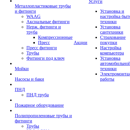
Услуги
Металлопластиковые трубы
и фитинги
Установка и
WAAG
настройка быт
Аксиальные фитинги
техники
Нерж. фитинги и
Установка
труба
сантехники
Компрессионные
Страхование
Пресс
Акции
покупки
Пресс фитинги
Настройка
Трубы
компьютера
Фитинги под ключ
Установка
автомобильно
Мойки
техники
Электромонта
Насосы и баки
работы
ПНД
ПНД труба
Пожарное оборудование
Полипропиленовые трубы и
фитинги
Трубы