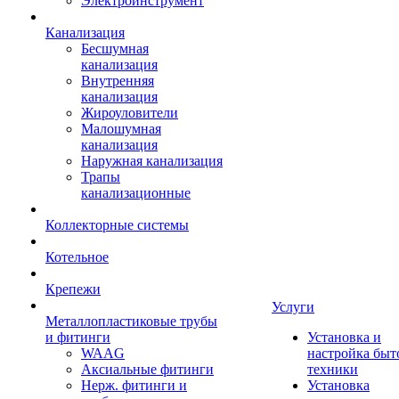
Электроинструмент
Канализация
Бесшумная
канализация
Внутренняя
канализация
Жироуловители
Малошумная
канализация
Наружная канализация
Трапы
канализационные
Коллекторные системы
Котельное
Крепежи
Услуги
Металлопластиковые трубы
и фитинги
Установка и
WAAG
настройка быт
Аксиальные фитинги
техники
Нерж. фитинги и
Установка