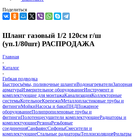
Поделиться
Шланг газовый 1/2 120см г/ш
(уп.1/80шт) РАСПРОДАЖА
Главная
-
Каталог
-
Гибкая подводка
Быстросъёмы, поливочные шланги
Водонагреватели
Запорная
арматура
Измерительное оборудование
Инструмент и
комплектующие для монтажа
Канализация
Коллекторные
системы
Котельное
Крепежи
Металлопластиковые трубы и
фитинги
Мойки
Насосы и баки
ПНД
Пожарное
оборудование
Полипропиленовые трубы и
фитинги
Полотенцесушители комплектующие
Радиаторы и
комплектующие
Резина
Резьбовые
соединения
Санфаянс
Сифоны
Смесители и
комплектующие
Стальные радиаторы
Теплоизоляция
Фильтры