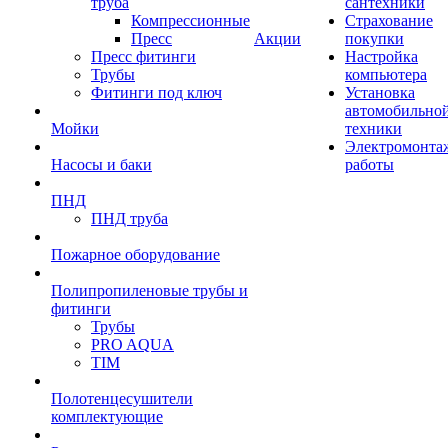
труба
сантехники
Компрессионные
Страхование
Пресс
Акции
покупки
Пресс фитинги
Настройка
Трубы
компьютера
Фитинги под ключ
Установка
автомобильно
Мойки
техники
Электромонта
Насосы и баки
работы
ПНД
ПНД труба
Пожарное оборудование
Полипропиленовые трубы и
фитинги
Трубы
PRO AQUA
TIM
Полотенцесушители
комплектующие