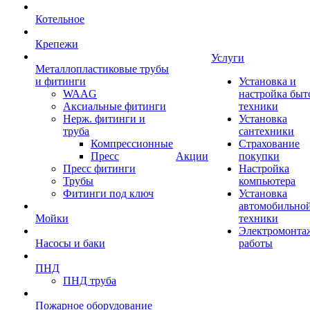
Котельное
Крепежи
Услуги
Металлопластиковые трубы
и фитинги
Установка и
WAAG
настройка быт
Аксиальные фитинги
техники
Нерж. фитинги и
Установка
труба
сантехники
Компрессионные
Страхование
Пресс
Акции
покупки
Пресс фитинги
Настройка
Трубы
компьютера
Фитинги под ключ
Установка
автомобильно
Мойки
техники
Электромонта
Насосы и баки
работы
ПНД
ПНД труба
Пожарное оборудование