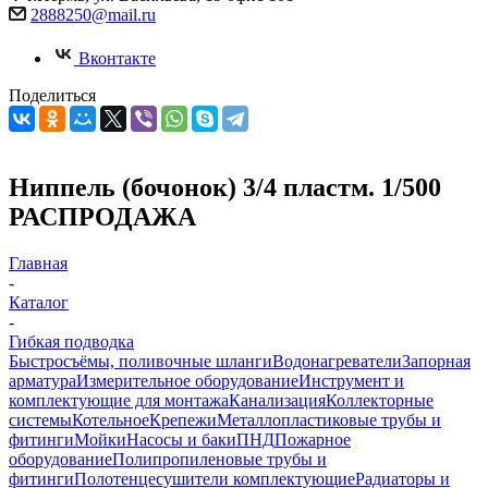
2888250@mail.ru
Вконтакте
Поделиться
Ниппель (бочонок) 3/4 пластм. 1/500
РАСПРОДАЖА
Главная
-
Каталог
-
Гибкая подводка
Быстросъёмы, поливочные шланги
Водонагреватели
Запорная
арматура
Измерительное оборудование
Инструмент и
комплектующие для монтажа
Канализация
Коллекторные
системы
Котельное
Крепежи
Металлопластиковые трубы и
фитинги
Мойки
Насосы и баки
ПНД
Пожарное
оборудование
Полипропиленовые трубы и
фитинги
Полотенцесушители комплектующие
Радиаторы и