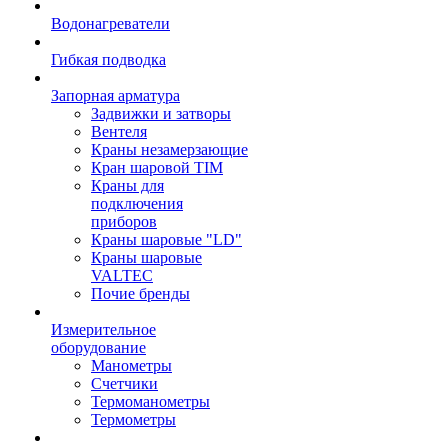
Водонагреватели
Гибкая подводка
Запорная арматура
Задвижки и затворы
Вентеля
Краны незамерзающие
Кран шаровой TIM
Краны для
подключения
приборов
Краны шаровые "LD"
Краны шаровые
VALTEC
Почие бренды
Измерительное
оборудование
Манометры
Счетчики
Термоманометры
Термометры