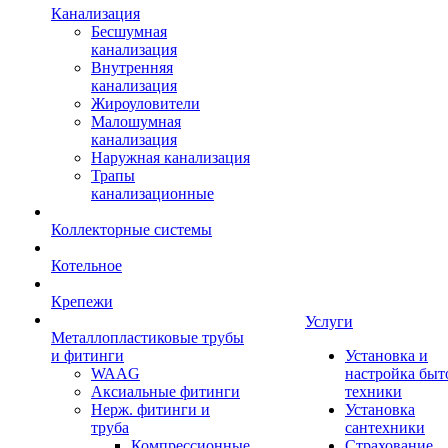
Канализация
Бесшумная
канализация
Внутренняя
канализация
Жироуловители
Малошумная
канализация
Наружная канализация
Трапы
канализационные
Коллекторные системы
Котельное
Крепежи
Услуги
Металлопластиковые трубы
и фитинги
Установка и
WAAG
настройка быт
Аксиальные фитинги
техники
Нерж. фитинги и
Установка
труба
сантехники
Компрессионные
Страхование