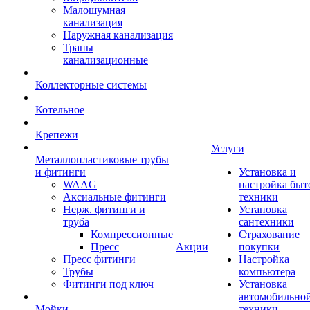
Малошумная
канализация
Наружная канализация
Трапы
канализационные
Коллекторные системы
Котельное
Крепежи
Услуги
Металлопластиковые трубы
и фитинги
Установка и
WAAG
настройка быт
Аксиальные фитинги
техники
Нерж. фитинги и
Установка
труба
сантехники
Компрессионные
Страхование
Пресс
Акции
покупки
Пресс фитинги
Настройка
Трубы
компьютера
Фитинги под ключ
Установка
автомобильно
Мойки
техники