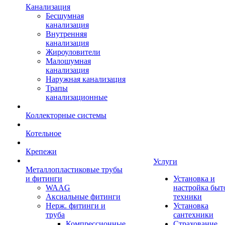
Канализация
Бесшумная
канализация
Внутренняя
канализация
Жироуловители
Малошумная
канализация
Наружная канализация
Трапы
канализационные
Коллекторные системы
Котельное
Крепежи
Услуги
Металлопластиковые трубы
и фитинги
Установка и
WAAG
настройка быт
Аксиальные фитинги
техники
Нерж. фитинги и
Установка
труба
сантехники
Компрессионные
Страхование