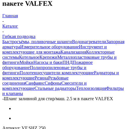
пакете VALFEX
Главная
-
Каталог
-
Гибкая подводка
Быстросъёмы, поливочные шланги
Водонагреватели
Запорная
арматура
Измерительное оборудование
Инструмент и
комплектующие для монтажа
Канализация
Коллекторные
системы
Котельное
Крепежи
Металлопластиковые трубы и
фитинги
Мойки
Насосы и баки
ПНД
Пожарное
оборудование
Полипропиленовые трубы и
фитинги
Полотенцесушители комплектующие
Радиаторы и
комплектующие
Резина
Резьбовые
соединения
Санфаянс
Сифоны
Смесители и
комплектующие
Стальные радиаторы
Теплоизоляция
Фильтры
и клапаны
-
Шланг заливной для стир/маш. 2.5 м в пакете VALFEX
Артикул:
VF.SHZ.250