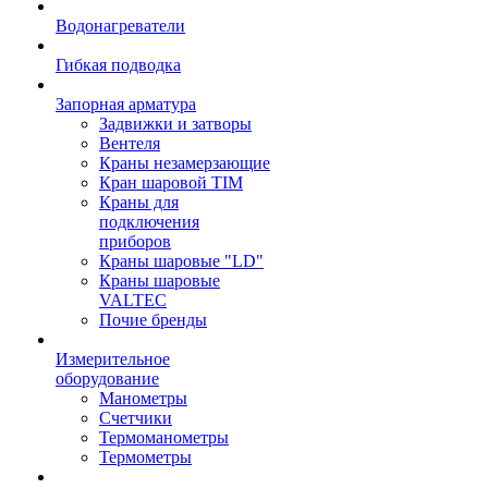
Водонагреватели
Гибкая подводка
Запорная арматура
Задвижки и затворы
Вентеля
Краны незамерзающие
Кран шаровой TIM
Краны для
подключения
приборов
Краны шаровые "LD"
Краны шаровые
VALTEC
Почие бренды
Измерительное
оборудование
Манометры
Счетчики
Термоманометры
Термометры