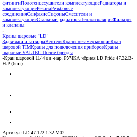
фитинги
Полотенцесушители комплектующие
Радиаторы и
комплектующие
Резина
Резьбовые
соединения
Санфаянс
Сифоны
Смесители и
комплектующие
Стальные радиаторы
Теплоизоляция
Фильтры
и клапаны
-
Краны шаровые "LD"
Задвижки и затворы
Вентеля
Краны незамерзающие
Кран
шаровой TIM
Краны для подключения приборов
Краны
шаровые VALTEC
Почие бренды
-
Кран шаровой 11/ 4 вн.-нар. РУЧКА чёрная LD Pride 47.32.В-
Н.Р (6шт)
Артикул:
LD 47.122.1.32.M02