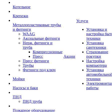
Котельное
Крепежи
Услуги
Металлопластиковые трубы
и фитинги
Установка и
WAAG
настройка быт
Аксиальные фитинги
техники
Нерж. фитинги и
Установка
труба
сантехники
Компрессионные
Страхование
Пресс
Акции
покупки
Пресс фитинги
Настройка
Трубы
компьютера
Фитинги под ключ
Установка
автомобильно
Мойки
техники
Электромонта
Насосы и баки
работы
ПНД
ПНД труба
Пожарное оборудование