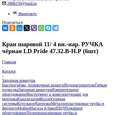
2888250@mail.ru
Вконтакте
Поделиться
Кран шаровой 11/ 4 вн.-нар. РУЧКА
чёрная LD Pride 47.32.В-Н.Р (6шт)
Главная
-
Каталог
-
Запорная арматура
Быстросъёмы, поливочные шланги
Водонагреватели
Гибкая
подводка
Запорная арматура
Измерительное
оборудование
Инструмент и комплектующие для
монтажа
Канализация
Коллекторные
системы
Котельное
Крепежи
Металлопластиковые трубы и
фитинги
Мойки
Насосы и баки
ПНД
Пожарное
оборудование
Полипропиленовые трубы и