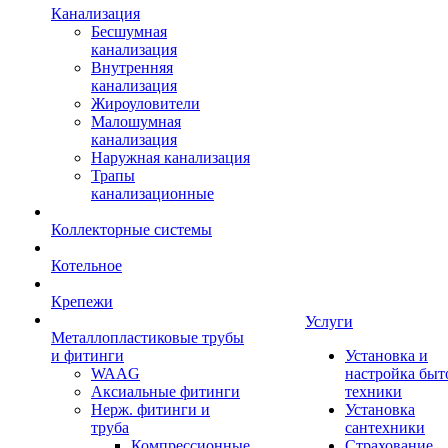
Канализация
Бесшумная
канализация
Внутренняя
канализация
Жироуловители
Малошумная
канализация
Наружная канализация
Трапы
канализационные
Коллекторные системы
Котельное
Крепежи
Услуги
Металлопластиковые трубы
и фитинги
Установка и
WAAG
настройка быт
Аксиальные фитинги
техники
Нерж. фитинги и
Установка
труба
сантехники
Компрессионные
Страхование