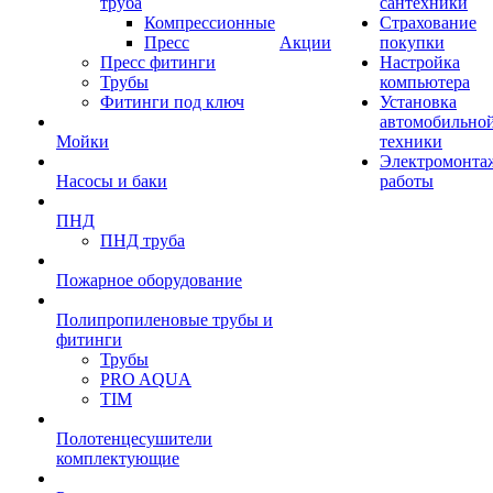
труба
сантехники
Компрессионные
Страхование
Пресс
Акции
покупки
Пресс фитинги
Настройка
Трубы
компьютера
Фитинги под ключ
Установка
автомобильно
Мойки
техники
Электромонта
Насосы и баки
работы
ПНД
ПНД труба
Пожарное оборудование
Полипропиленовые трубы и
фитинги
Трубы
PRO AQUA
TIM
Полотенцесушители
комплектующие