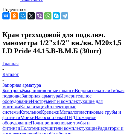
Поделиться
Кран трехходовой для подключ.
манометра 1/2"х1/2" вн./вн. М20х1,5
LD Pride 44.15.В-В.М.Б (30шт)
Главная
-
Каталог
-
Запорная арматура
Быстросъёмы, поливочные шланги
Водонагреватели
Гибкая
подводка
Запорная арматура
Измерительное
оборудование
Инструмент и комплектующие для
монтажа
Канализация
Коллекторные
системы
Котельное
Крепежи
Металлопластиковые трубы и
фитинги
Мойки
Насосы и баки
ПНД
Пожарное
оборудование
Полипропиленовые трубы и
фитинги
Полотенцесушители комплектующие
Радиаторы и
комплектующие
Резина
Резьбовые