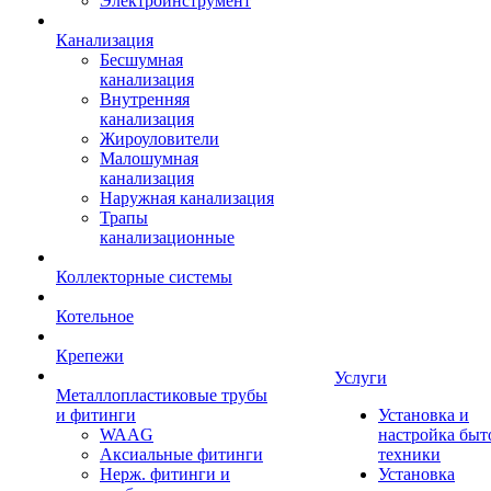
Электроинструмент
Канализация
Бесшумная
канализация
Внутренняя
канализация
Жироуловители
Малошумная
канализация
Наружная канализация
Трапы
канализационные
Коллекторные системы
Котельное
Крепежи
Услуги
Металлопластиковые трубы
и фитинги
Установка и
WAAG
настройка быт
Аксиальные фитинги
техники
Нерж. фитинги и
Установка