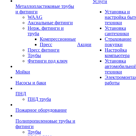
Услуги
Металлопластиковые трубы
и фитинги
Установка и
WAAG
настройка быт
Аксиальные фитинги
техники
Нерж. фитинги и
Установка
труба
сантехники
Компрессионные
Страхование
Пресс
Акции
покупки
Пресс фитинги
Настройка
Трубы
компьютера
Фитинги под ключ
Установка
автомобильно
Мойки
техники
Электромонта
Насосы и баки
работы
ПНД
ПНД труба
Пожарное оборудование
Полипропиленовые трубы и
фитинги
Трубы