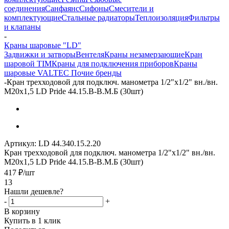
соединения
Санфаянс
Сифоны
Смесители и
комплектующие
Стальные радиаторы
Теплоизоляция
Фильтры
и клапаны
-
Краны шаровые "LD"
Задвижки и затворы
Вентеля
Краны незамерзающие
Кран
шаровой TIM
Краны для подключения приборов
Краны
шаровые VALTEC
Почие бренды
-
Кран трехходовой для подключ. манометра 1/2"х1/2" вн./вн.
М20х1,5 LD Pride 44.15.В-В.М.Б (30шт)
Артикул:
LD 44.340.15.2.20
Кран трехходовой для подключ. манометра 1/2"х1/2" вн./вн.
М20х1,5 LD Pride 44.15.В-В.М.Б (30шт)
417
₽
/шт
13
Нашли дешевле?
-
+
В корзину
Купить в 1 клик