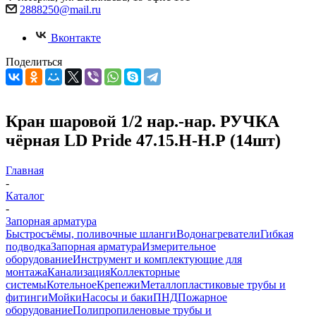
2888250@mail.ru
Вконтакте
Поделиться
Кран шаровой 1/2 нар.-нар. РУЧКА
чёрная LD Pride 47.15.Н-Н.Р (14шт)
Главная
-
Каталог
-
Запорная арматура
Быстросъёмы, поливочные шланги
Водонагреватели
Гибкая
подводка
Запорная арматура
Измерительное
оборудование
Инструмент и комплектующие для
монтажа
Канализация
Коллекторные
системы
Котельное
Крепежи
Металлопластиковые трубы и
фитинги
Мойки
Насосы и баки
ПНД
Пожарное
оборудование
Полипропиленовые трубы и