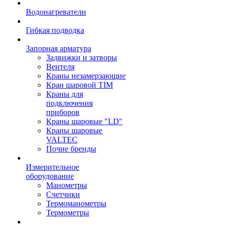
Водонагреватели
Гибкая подводка
Запорная арматура
Задвижки и затворы
Вентеля
Краны незамерзающие
Кран шаровой TIM
Краны для
подключения
приборов
Краны шаровые "LD"
Краны шаровые
VALTEC
Почие бренды
Измерительное
оборудование
Манометры
Счетчики
Термоманометры
Термометры