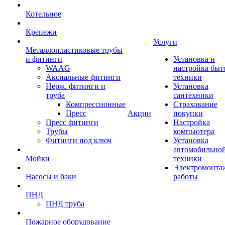
Котельное
Крепежи
Услуги
Металлопластиковые трубы
и фитинги
Установка и
WAAG
настройка быт
Аксиальные фитинги
техники
Нерж. фитинги и
Установка
труба
сантехники
Компрессионные
Страхование
Пресс
Акции
покупки
Пресс фитинги
Настройка
Трубы
компьютера
Фитинги под ключ
Установка
автомобильно
Мойки
техники
Электромонта
Насосы и баки
работы
ПНД
ПНД труба
Пожарное оборудование