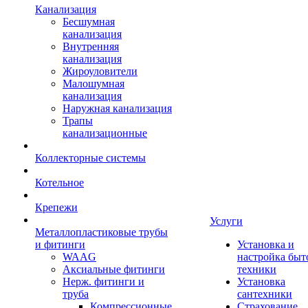
Канализация
Бесшумная
канализация
Внутренняя
канализация
Жироуловители
Малошумная
канализация
Наружная канализация
Трапы
канализационные
Коллекторные системы
Котельное
Крепежи
Услуги
Металлопластиковые трубы
и фитинги
Установка и
WAAG
настройка быт
Аксиальные фитинги
техники
Нерж. фитинги и
Установка
труба
сантехники
Компрессионные
Страхование