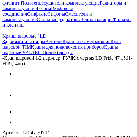
фитинги
Полотенцесушители комплектующие
Радиаторы и
комплектующие
Резина
Резьбовые
соединения
Санфаянс
Сифоны
Смесители и
комплектующие
Стальные радиаторы
Теплоизоляция
Фильтры
и клапаны
-
Краны шаровые "LD"
Задвижки и затворы
Вентеля
Краны незамерзающие
Кран
шаровой TIM
Краны для подключения приборов
Краны
шаровые VALTEC
Почие бренды
-
Кран шаровой 1/2 нар.-нар. РУЧКА чёрная LD Pride 47.15.Н-
Н.Р (14шт)
Артикул:
LD 47.305.15