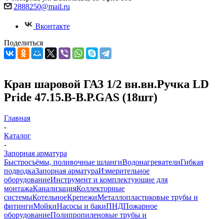
2888250@mail.ru
Вконтакте
Поделиться
Кран шаровой ГАЗ 1/2 вн.вн.Ручка LD
Pride 47.15.B-В.Р.GAS (18шт)
Главная
-
Каталог
-
Запорная арматура
Быстросъёмы, поливочные шланги
Водонагреватели
Гибкая
подводка
Запорная арматура
Измерительное
оборудование
Инструмент и комплектующие для
монтажа
Канализация
Коллекторные
системы
Котельное
Крепежи
Металлопластиковые трубы и
фитинги
Мойки
Насосы и баки
ПНД
Пожарное
оборудование
Полипропиленовые трубы и