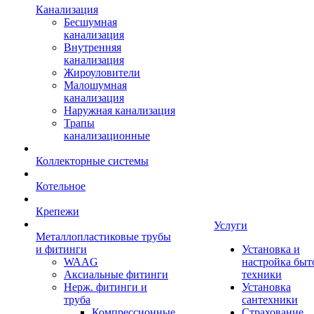
Канализация
Бесшумная
канализация
Внутренняя
канализация
Жироуловители
Малошумная
канализация
Наружная канализация
Трапы
канализационные
Коллекторные системы
Котельное
Крепежи
Услуги
Металлопластиковые трубы
и фитинги
Установка и
WAAG
настройка быт
Аксиальные фитинги
техники
Нерж. фитинги и
Установка
труба
сантехники
Компрессионные
Страхование