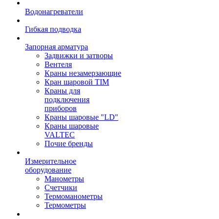
Водонагреватели
Гибкая подводка
Запорная арматура
Задвижки и затворы
Вентеля
Краны незамерзающие
Кран шаровой TIM
Краны для
подключения
приборов
Краны шаровые "LD"
Краны шаровые
VALTEC
Почие бренды
Измерительное
оборудование
Манометры
Счетчики
Термоманометры
Термометры