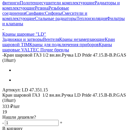
фитинги
Полотенцесушители комплектующие
Радиаторы и
комплектующие
Резина
Резьбовые
соединения
Санфаянс
Сифоны
Смесители и
комплектующие
Стальные радиаторы
Теплоизоляция
Фильтры
и клапаны
-
Краны шаровые "LD"
Задвижки и затворы
Вентеля
Краны незамерзающие
Кран
шаровой TIM
Краны для подключения приборов
Краны
шаровые VALTEC
Почие бренды
-
Кран шаровой ГАЗ 1/2 вн.вн.Ручка LD Pride 47.15.B-В.Р.GAS
(18шт)
Артикул:
LD 47.351.15
Кран шаровой ГАЗ 1/2 вн.вн.Ручка LD Pride 47.15.B-В.Р.GAS
(18шт)
333
₽
/шт
19
Нашли дешевле?
-
+
В корзину