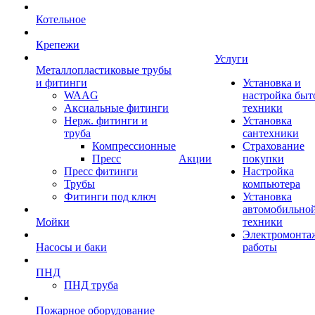
Котельное
Крепежи
Услуги
Металлопластиковые трубы
и фитинги
Установка и
WAAG
настройка быт
Аксиальные фитинги
техники
Нерж. фитинги и
Установка
труба
сантехники
Компрессионные
Страхование
Пресс
Акции
покупки
Пресс фитинги
Настройка
Трубы
компьютера
Фитинги под ключ
Установка
автомобильно
Мойки
техники
Электромонта
Насосы и баки
работы
ПНД
ПНД труба
Пожарное оборудование