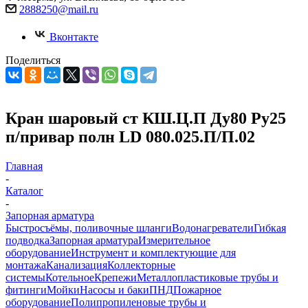
2888250@mail.ru
Вконтакте
Поделиться
Кран шаровый ст КШ.Ц.П Ду80 Ру25
п/привар полн LD 080.025.П/П.02
Главная
-
Каталог
-
Запорная арматура
Быстросъёмы, поливочные шланги
Водонагреватели
Гибкая
подводка
Запорная арматура
Измерительное
оборудование
Инструмент и комплектующие для
монтажа
Канализация
Коллекторные
системы
Котельное
Крепежи
Металлопластиковые трубы и
фитинги
Мойки
Насосы и баки
ПНД
Пожарное
оборудование
Полипропиленовые трубы и