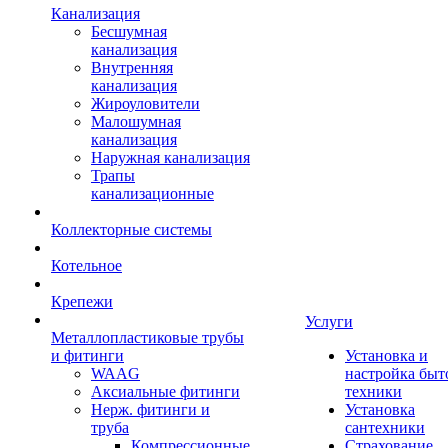
Канализация
Бесшумная
канализация
Внутренняя
канализация
Жироуловители
Малошумная
канализация
Наружная канализация
Трапы
канализационные
Коллекторные системы
Котельное
Крепежи
Услуги
Металлопластиковые трубы
и фитинги
Установка и
WAAG
настройка быт
Аксиальные фитинги
техники
Нерж. фитинги и
Установка
труба
сантехники
Компрессионные
Страхование