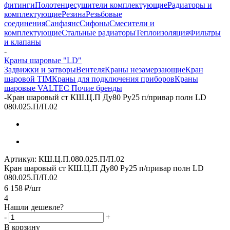
фитинги
Полотенцесушители комплектующие
Радиаторы и
комплектующие
Резина
Резьбовые
соединения
Санфаянс
Сифоны
Смесители и
комплектующие
Стальные радиаторы
Теплоизоляция
Фильтры
и клапаны
-
Краны шаровые "LD"
Задвижки и затворы
Вентеля
Краны незамерзающие
Кран
шаровой TIM
Краны для подключения приборов
Краны
шаровые VALTEC
Почие бренды
-
Кран шаровый ст КШ.Ц.П Ду80 Ру25 п/привар полн LD
080.025.П/П.02
Артикул:
КШ.Ц.П.080.025.П/П.02
Кран шаровый ст КШ.Ц.П Ду80 Ру25 п/привар полн LD
080.025.П/П.02
6 158
₽
/шт
4
Нашли дешевле?
-
+
В корзину