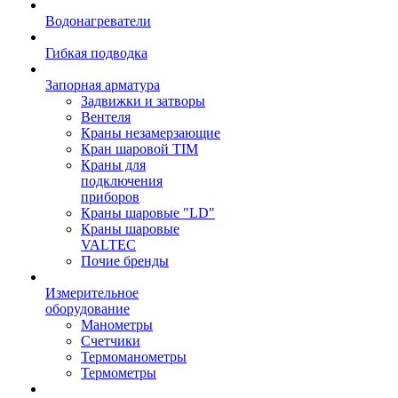
Водонагреватели
Гибкая подводка
Запорная арматура
Задвижки и затворы
Вентеля
Краны незамерзающие
Кран шаровой TIM
Краны для
подключения
приборов
Краны шаровые "LD"
Краны шаровые
VALTEC
Почие бренды
Измерительное
оборудование
Манометры
Счетчики
Термоманометры
Термометры