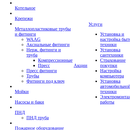
Котельное
Крепежи
Услуги
Металлопластиковые трубы
и фитинги
Установка и
WAAG
настройка быт
Аксиальные фитинги
техники
Нерж. фитинги и
Установка
труба
сантехники
Компрессионные
Страхование
Пресс
Акции
покупки
Пресс фитинги
Настройка
Трубы
компьютера
Фитинги под ключ
Установка
автомобильно
Мойки
техники
Электромонта
Насосы и баки
работы
ПНД
ПНД труба
Пожарное оборудование