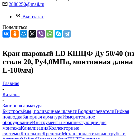
2888250@mail.ru
Вконтакте
Поделиться
Кран шаровый LD КШЦФ Ду 50/40 (из
стали 20, Ру4,0МПа, монтажная длина
L-180мм)
Главная
-
Каталог
-
Запорная арматура
Быстросъёмы, поливочные шланги
Водонагреватели
Гибкая
подводка
Запорная арматура
Измерительное
оборудование
Инструмент и комплектующие для
монтажа
Канализация
Коллекторные
системы
Котельное
Крепежи
Металлопластиковые трубы и