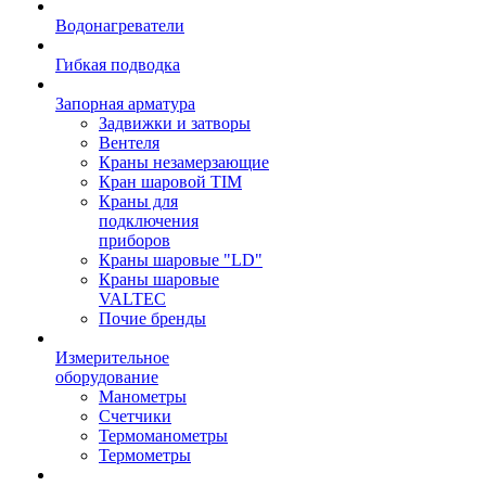
Водонагреватели
Гибкая подводка
Запорная арматура
Задвижки и затворы
Вентеля
Краны незамерзающие
Кран шаровой TIM
Краны для
подключения
приборов
Краны шаровые "LD"
Краны шаровые
VALTEC
Почие бренды
Измерительное
оборудование
Манометры
Счетчики
Термоманометры
Термометры