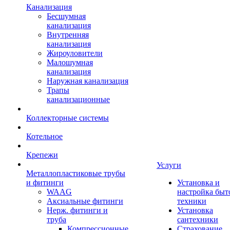
Канализация
Бесшумная
канализация
Внутренняя
канализация
Жироуловители
Малошумная
канализация
Наружная канализация
Трапы
канализационные
Коллекторные системы
Котельное
Крепежи
Услуги
Металлопластиковые трубы
и фитинги
Установка и
WAAG
настройка быт
Аксиальные фитинги
техники
Нерж. фитинги и
Установка
труба
сантехники
Компрессионные
Страхование