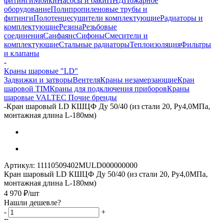
фитинги
Мойки
Насосы и баки
ПНД
Пожарное
оборудование
Полипропиленовые трубы и
фитинги
Полотенцесушители комплектующие
Радиаторы и
комплектующие
Резина
Резьбовые
соединения
Санфаянс
Сифоны
Смесители и
комплектующие
Стальные радиаторы
Теплоизоляция
Фильтры
и клапаны
-
Краны шаровые "LD"
Задвижки и затворы
Вентеля
Краны незамерзающие
Кран
шаровой TIM
Краны для подключения приборов
Краны
шаровые VALTEC
Почие бренды
-
Кран шаровый LD КШЦФ Ду 50/40 (из стали 20, Ру4,0МПа,
монтажная длина L-180мм)
Артикул:
11110509402MULD000000000
Кран шаровый LD КШЦФ Ду 50/40 (из стали 20, Ру4,0МПа,
монтажная длина L-180мм)
4 970
₽
/шт
Нашли дешевле?
-
+