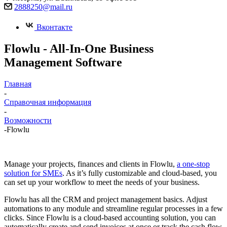
2888250@mail.ru
Вконтакте
Flowlu - All-In-One Business
Management Software
Главная
-
Справочная информация
-
Возможности
-
Flowlu
Manage your projects, finances and clients in Flowlu,
a one-stop
solution for SMEs
. As it’s fully customizable and cloud-based, you
can set up your workflow to meet the needs of your business.
Flowlu has all the CRM and project management basics. Adjust
automations to any module and streamline regular processes in a few
clicks. Since Flowlu is a cloud-based accounting solution, you can
automatically create and send invoices at once or track the cash flow