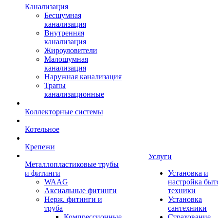
Канализация
Бесшумная
канализация
Внутренняя
канализация
Жироуловители
Малошумная
канализация
Наружная канализация
Трапы
канализационные
Коллекторные системы
Котельное
Крепежи
Услуги
Металлопластиковые трубы
и фитинги
Установка и
WAAG
настройка быт
Аксиальные фитинги
техники
Нерж. фитинги и
Установка
труба
сантехники
Компрессионные
Страхование