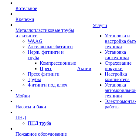
Котельное
Крепежи
Услуги
Металлопластиковые трубы
и фитинги
Установка и
WAAG
настройка быт
Аксиальные фитинги
техники
Нерж. фитинги и
Установка
труба
сантехники
Компрессионные
Страхование
Пресс
Акции
покупки
Пресс фитинги
Настройка
Трубы
компьютера
Фитинги под ключ
Установка
автомобильно
Мойки
техники
Электромонта
Насосы и баки
работы
ПНД
ПНД труба
Пожарное оборудование