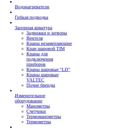
Водонагреватели
Гибкая подводка
Запорная арматура
Задвижки и затворы
Вентеля
Краны незамерзающие
Кран шаровой TIM
Краны для
подключения
приборов
Краны шаровые "LD"
Краны шаровые
VALTEC
Почие бренды
Измерительное
оборудование
Манометры
Счетчики
Термоманометры
Термометры