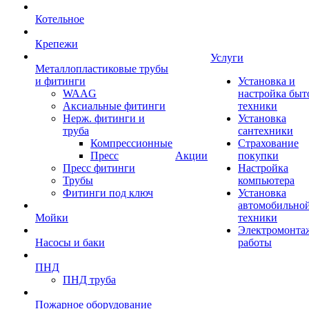
Котельное
Крепежи
Услуги
Металлопластиковые трубы
и фитинги
Установка и
WAAG
настройка быт
Аксиальные фитинги
техники
Нерж. фитинги и
Установка
труба
сантехники
Компрессионные
Страхование
Пресс
Акции
покупки
Пресс фитинги
Настройка
Трубы
компьютера
Фитинги под ключ
Установка
автомобильно
Мойки
техники
Электромонта
Насосы и баки
работы
ПНД
ПНД труба
Пожарное оборудование