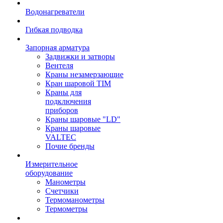
Водонагреватели
Гибкая подводка
Запорная арматура
Задвижки и затворы
Вентеля
Краны незамерзающие
Кран шаровой TIM
Краны для
подключения
приборов
Краны шаровые "LD"
Краны шаровые
VALTEC
Почие бренды
Измерительное
оборудование
Манометры
Счетчики
Термоманометры
Термометры