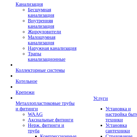
Канализация
Бесшумная
канализация
Внутренняя
канализация
Жироуловители
Малошумная
канализация
Наружная канализация
Трапы
канализационные
Коллекторные системы
Котельное
Крепежи
Услуги
Металлопластиковые трубы
и фитинги
Установка и
WAAG
настройка быт
Аксиальные фитинги
техники
Нерж. фитинги и
Установка
труба
сантехники
Компрессионные
Страхование