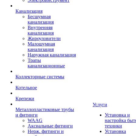
Электроинструмент
Канализация
Бесшумная
канализация
Внутренняя
канализация
Жироуловители
Малошумная
канализация
Наружная канализация
Трапы
канализационные
Коллекторные системы
Котельное
Крепежи
Услуги
Металлопластиковые трубы
и фитинги
Установка и
WAAG
настройка быт
Аксиальные фитинги
техники
Нерж. фитинги и
Установка