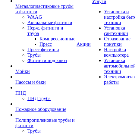
Услуги
Металлопластиковые трубы
и фитинги
Установка и
WAAG
настройка быт
Аксиальные фитинги
техники
Нерж. фитинги и
Установка
труба
сантехники
Компрессионные
Страхование
Пресс
Акции
покупки
Пресс фитинги
Настройка
Трубы
компьютера
Фитинги под ключ
Установка
автомобильно
Мойки
техники
Электромонта
Насосы и баки
работы
ПНД
ПНД труба
Пожарное оборудование
Полипропиленовые трубы и
фитинги
Трубы