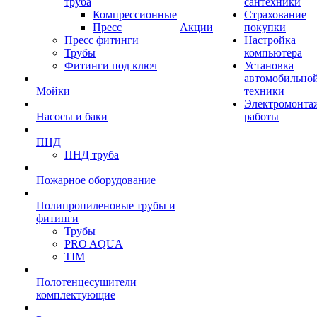
труба
сантехники
Компрессионные
Страхование
Пресс
Акции
покупки
Пресс фитинги
Настройка
Трубы
компьютера
Фитинги под ключ
Установка
автомобильно
Мойки
техники
Электромонта
Насосы и баки
работы
ПНД
ПНД труба
Пожарное оборудование
Полипропиленовые трубы и
фитинги
Трубы
PRO AQUA
TIM
Полотенцесушители
комплектующие